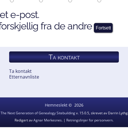
et e-post.
orskjellig fra de andre
Ta kontakt
Ta kontakt
Etternavnliste
Hemneslekt
©
2026
v
The Next Generation of Genealogy Sitebuilding
v. 15.0.5, skrevet av Darrin Lyt
Redigert av
Agnar Merkesnes
. |
Retningslinjer for personvern
.