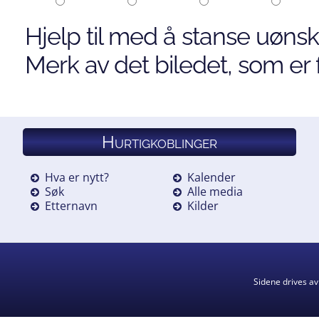
Hjelp til med å stanse uønsk
Merk av det biledet, som er f
Hurtigkoblinger
Hva er nytt?
Kalender
Søk
Alle media
Etternavn
Kilder
Sidene drives a