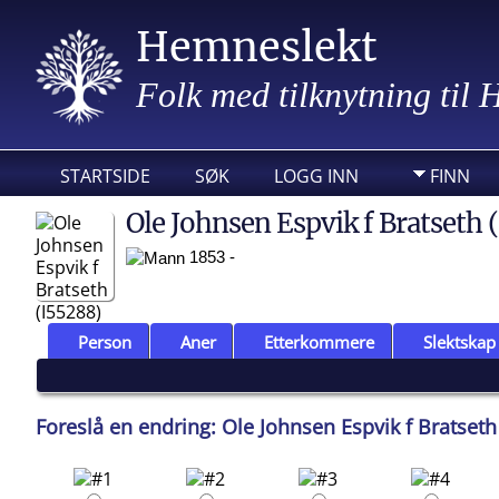
Hemneslekt
Folk med tilknytning til
STARTSIDE
SØK
LOGG INN
FINN
Ole Johnsen Espvik f Bratseth 
1853 -
Person
Aner
Etterkommere
Slektskap
Foreslå en endring: Ole Johnsen Espvik f Bratseth