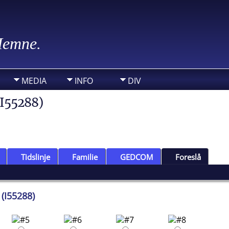
 Hemne.
MEDIA
INFO
DIV
(I55288)
Tidslinje
Familie
GEDCOM
Foreslå
 (I55288)