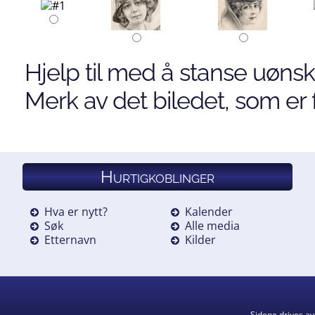
Hjelp til med å stanse uønsk
Merk av det biledet, som er f
Hurtigkoblinger
Hva er nytt?
Kalender
Søk
Alle media
Etternavn
Kilder
Sidene drives a