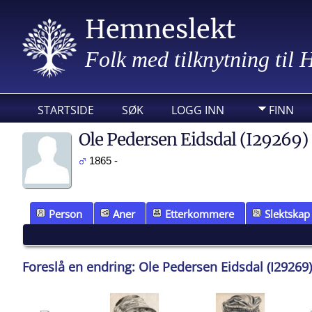
Hemneslekt
Folk med tilknytning til
STARTSIDE
SØK
LOGG INN
FINN
Ole Pedersen Eidsdal (I29269)
1865 -
Person
Aner
Etterkommere
Slektskap
Foreslå en endring: Ole Pedersen Eidsdal (I29269)