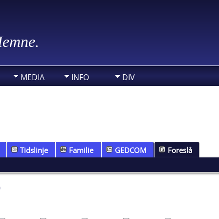
 Hemne.
MEDIA
INFO
DIV
Tidslinje
Familie
GEDCOM
Foreslå