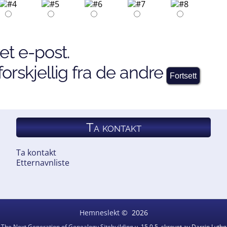
et e-post.
orskjellig fra de andre
Ta kontakt
Ta kontakt
Etternavnliste
Hemneslekt
©
2026
v
The Next Generation of Genealogy Sitebuilding
v. 15.0.5, skrevet av Darrin Lyt