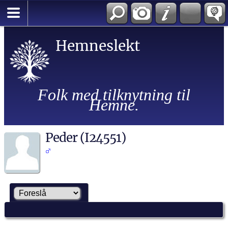
Hemneslekt
Folk med tilknytning til
Hemne.
Peder (I24551)