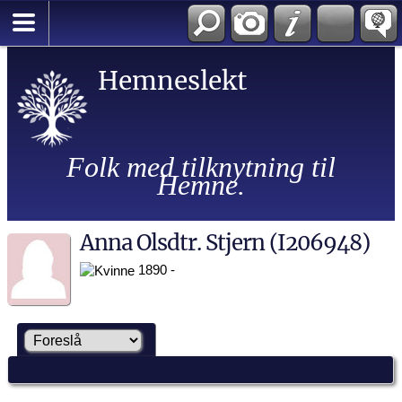
Hemneslekt
Folk med tilknytning til
Hemne.
Anna Olsdtr. Stjern (I206948)
1890 -