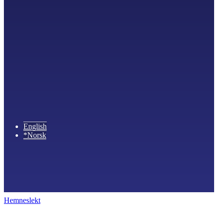
English
*Norsk
Hemneslekt