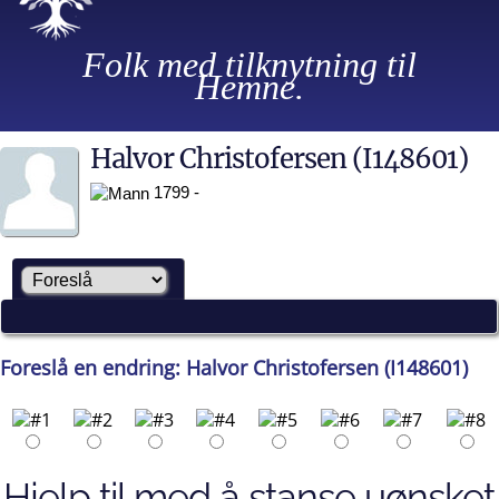
Folk med tilknytning til
Hemne.
Halvor Christofersen (I148601)
1799 -
Foreslå en endring: Halvor Christofersen (I148601)
Hjelp til med å stanse uønsket