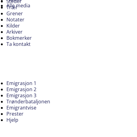
Steder
Alle media
Trær
Grener
Notater
Kilder
Arkiver
Bokmerker
Ta kontakt
Emigrasjon 1
Emigrasjon 2
Emigrasjon 3
Trønderbataljonen
Emigrantvise
Prester
Hjelp