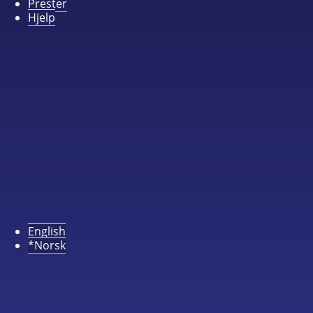
Prester
Hjelp
English
*Norsk