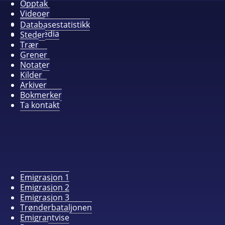
Opptak
Videoer
Album
Databasestatistikk
Alle media
Steder
Trær
Grener
Notater
Kilder
Arkiver
Bokmerker
Ta kontakt
Emigrasjon 1
Emigrasjon 2
Emigrasjon 3
Trønderbataljonen
Emigrantvise