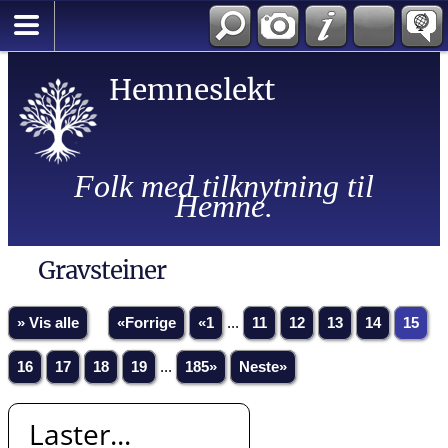
Hemneslekt
Folk med tilknytning til
Hemne.
Gravsteiner
» Vis alle
«Forrige
«1
...
11
12
13
14
15
16
17
18
19
...
185»
Neste»
Laster...