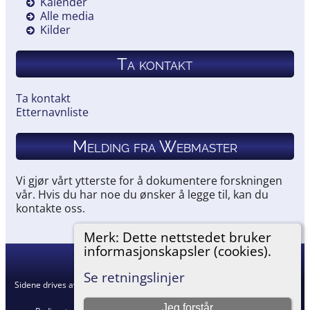
Kalender
Alle media
Kilder
Ta kontakt
Ta kontakt
Etternavnliste
Melding fra Webmaster
Vi gjør vårt ytterste for å dokumentere forskningen
vår. Hvis du har noe du ønsker å legge til, kan du
kontakte oss.
Merk: Dette nettstedet bruker
informasjonskapsler (cookies).
Hemneslekt
©
2026
Se retningslinjer
Sidene drives av
The Next Generation of Genealogy Sitebuilding
v. 15.0.5,
skrevet av Darrin Lythgoe © 2001-2026.
Jeg forstår