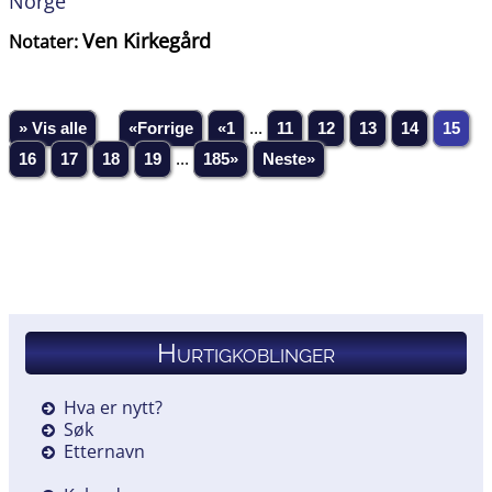
Norge
Ven Kirkegård
Notater:
» Vis alle
«Forrige
«1
...
11
12
13
14
15
16
17
18
19
...
185»
Neste»
Hurtigkoblinger
Hva er nytt?
Søk
Etternavn