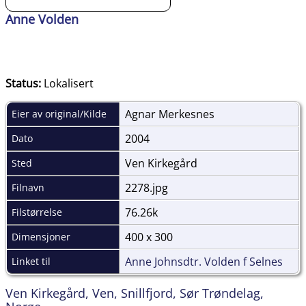
Anne Volden
Status:
Lokalisert
Agnar Merkesnes
Eier av original/Kilde
2004
Dato
Ven Kirkegård
Sted
2278.jpg
Filnavn
76.26k
Filstørrelse
400 x 300
Dimensjoner
Anne Johnsdtr. Volden f Selnes
Linket til
Ven Kirkegård, Ven, Snillfjord, Sør Trøndelag,