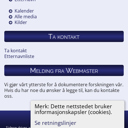
Kalender
Alle media
Kilder
Ta kontakt
Ta kontakt
Etternavnliste
Melding fra Webmaster
Vi gjør vårt ytterste for å dokumentere forskningen vår.
Hvis du har noe du ønsker å legge til, kan du kontakte
oss.
Merk: Dette nettstedet bruker
informasjonskapsler (cookies).
Hemneslekt
©
2026
Se retningslinjer
Sidene drives av
The Next Generation of Genealogy Sitebuilding
v. 15.0.5,