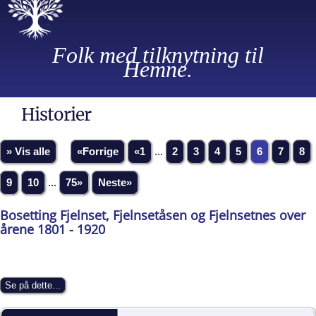
Folk med tilknytning til
Hemne.
Historier
» Vis alle
«Forrige
«1
...
2
3
4
5
6
7
8
9
10
...
75»
Neste»
Bosetting Fjelnset, Fjelnsetåsen og Fjelnsetnes over
årene 1801 - 1920