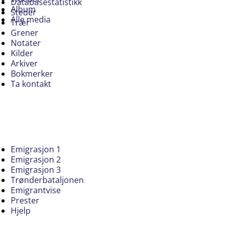
Databasestatistikk
Album
Steder
Alle media
Trær
Grener
Notater
Kilder
Arkiver
Bokmerker
Ta kontakt
Emigrasjon 1
Emigrasjon 2
Emigrasjon 3
Trønderbataljonen
Emigrantvise
Prester
Hjelp