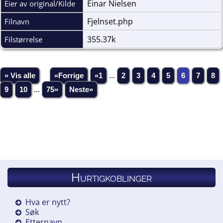
Einar Nielsen
Eier av original/Kilde
Fjelnset.php
Filnavn
355.37k
Filstørrelse
» Vis alle
«Forrige
«1
...
2
3
4
5
6
7
8
9
10
...
75»
Neste»
Hurtigkoblinger
Hva er nytt?
Søk
Etternavn