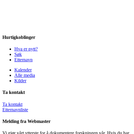
Hurtigkoblinger
Hva er nytt?
Søk
Etternavn
Kalender
Alle media
Kilder
Ta kontakt
Ta kontakt
Etternavnliste
Melding fra Webmaster
Vi gjør vårt ytterste for å dokumentere forskningen vår. Hvis du har