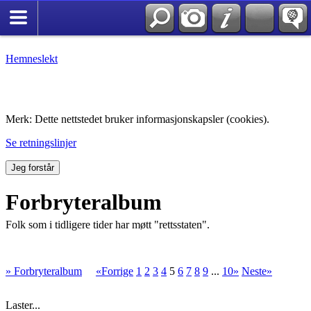
Hemneslekt
Folk med tilknytning til Hemne.
Merk: Dette nettstedet bruker informasjonskapsler (cookies).
Se retningslinjer
Jeg forstår
Forbryteralbum
Folk som i tidligere tider har møtt "rettsstaten".
» Forbryteralbum
«Forrige
1
2
3
4
5
6
7
8
9
...
10»
Neste»
Laster...