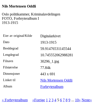
Nils Mortensen Oddli
Oslo politikammer, Kriminalavdelingen
FOTO, Forbryteralbum I
1913-1915
Eier av original/Kilde
Digitalarkivet
Dato
1913-1915
Breddegrad
59.91476531145544
Lengdegrad
10.745552062988281
Filnavn
30296_1.jpg
Filstørrelse
77.84k
Dimensjoner
443 x 691
Linket til
Nils Mortensen Oddli
Album
Forbryteralbum
» Forbryteralbum
«Forrige
1
2
3
4
5
6
7
8
9
...
10»
Neste»