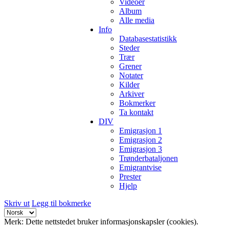
Videoer
Album
Alle media
Info
Databasestatistikk
Steder
Trær
Grener
Notater
Kilder
Arkiver
Bokmerker
Ta kontakt
DIV
Emigrasjon 1
Emigrasjon 2
Emigrasjon 3
Trønderbataljonen
Emigrantvise
Prester
Hjelp
Skriv ut
Legg til bokmerke
Merk: Dette nettstedet bruker informasjonskapsler (cookies).