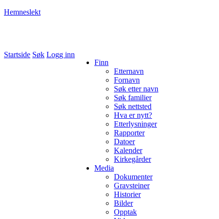
Hemneslekt
Folk med tilknytning til Hemne.
Startside
Søk
Logg inn
Finn
Etternavn
Fornavn
Søk etter navn
Søk familier
Søk nettsted
Hva er nytt?
Etterlysninger
Rapporter
Datoer
Kalender
Kirkegårder
Media
Dokumenter
Gravsteiner
Historier
Bilder
Opptak