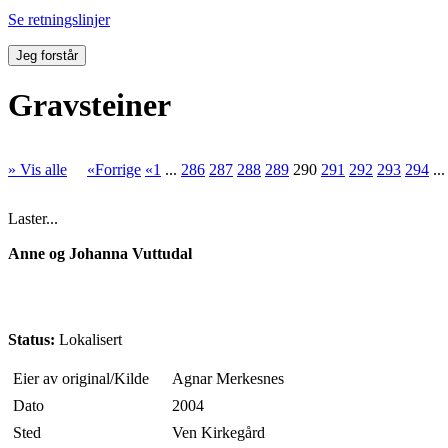
Se retningslinjer
Jeg forstår
Gravsteiner
» Vis alle
«Forrige
«1
...
286
287
288
289
290
291
292
293
294
..
Laster...
Anne og Johanna Vuttudal
Status:
Lokalisert
Eier av original/Kilde
Agnar Merkesnes
Dato
2004
Sted
Ven Kirkegård