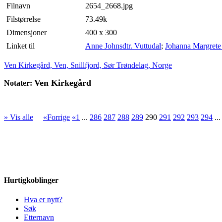
Filnavn
2654_2668.jpg
Filstørrelse
73.49k
Dimensjoner
400 x 300
Linket til
Anne Johnsdtr. Vuttudal
;
Johanna Margrete
Ven Kirkegård, Ven, Snillfjord, Sør Trøndelag, Norge
Ven Kirkegård
Notater:
» Vis alle
«Forrige
«1
...
286
287
288
289
290
291
292
293
294
..
Hurtigkoblinger
Hva er nytt?
Søk
Etternavn