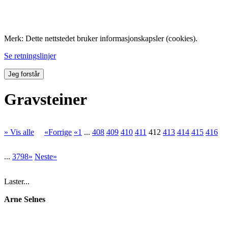
Folk med tilknytning til Hemne.
Merk: Dette nettstedet bruker informasjonskapsler (cookies).
Se retningslinjer
Jeg forstår
Gravsteiner
» Vis alle
«Forrige
«1
...
408
409
410
411
412
413
414
415
416
...
3798»
Neste»
Laster...
Arne Selnes