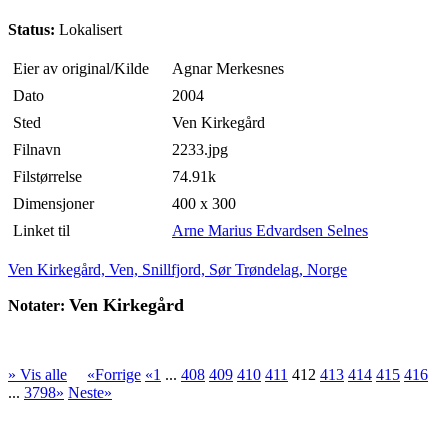
Status:
Lokalisert
Eier av original/Kilde
Agnar Merkesnes
Dato
2004
Sted
Ven Kirkegård
Filnavn
2233.jpg
Filstørrelse
74.91k
Dimensjoner
400 x 300
Linket til
Arne Marius Edvardsen Selnes
Ven Kirkegård, Ven, Snillfjord, Sør Trøndelag, Norge
Ven Kirkegård
Notater:
» Vis alle
«Forrige
«1
...
408
409
410
411
412
413
414
415
416
...
3798»
Neste»