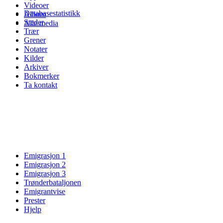
Videoer
Databasestatistikk
Album
Steder
Alle media
Trær
Grener
Notater
Kilder
Arkiver
Bokmerker
Ta kontakt
Emigrasjon 1
Emigrasjon 2
Emigrasjon 3
Trønderbataljonen
Emigrantvise
Prester
Hjelp