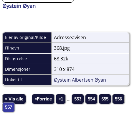
Øystein Øyan
Adresseavisen
Eier av original/Kilde
368.jpg
Filnavn
68.32k
Filstørrelse
310 x 874
Dimensjoner
Øystein Albertsen Øyan
Linket til
» Vis alle
«Forrige
«1
...
553
554
555
556
557