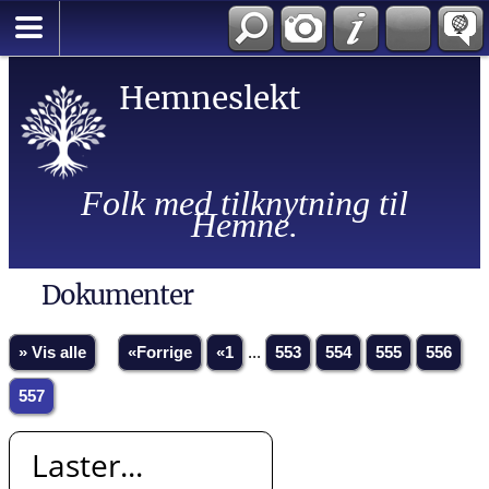
Hemneslekt
Folk med tilknytning til
Hemne.
Dokumenter
» Vis alle
«Forrige
«1
...
553
554
555
556
557
Laster...