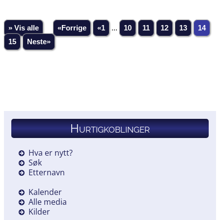
» Vis alle
«Forrige
«1
...
10
11
12
13
14
15
Neste»
Hurtigkoblinger
Hva er nytt?
Søk
Etternavn
Kalender
Alle media
Kilder