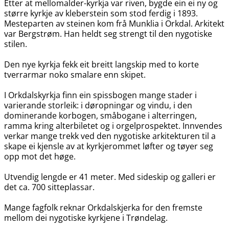
Etter at mellomalder-kyrkja var riven, bygde ein ei ny og
større kyrkje av kleberstein som stod ferdig i 1893.
Mesteparten av steinen kom frå Munklia i Orkdal. Arkitekt
var Bergstrøm. Han heldt seg strengt til den nygotiske
stilen.
Den nye kyrkja fekk eit breitt langskip med to korte
tverrarmar noko smalare enn skipet.
I Orkdalskyrkja finn ein spissbogen mange stader i
varierande storleik: i døropningar og vindu, i den
dominerande korbogen, småbogane i alterringen,
ramma kring alterbiletet og i orgelprospektet. Innvendes
verkar mange trekk ved den nygotiske arkitekturen til a
skape ei kjensle av at kyrkjerommet løfter og tøyer seg
opp mot det høge.
Utvendig lengde er 41 meter. Med sideskip og galleri er
det ca. 700 sitteplassar.
Mange fagfolk reknar Orkdalskjerka for den fremste
mellom dei nygotiske kyrkjene i Trøndelag.