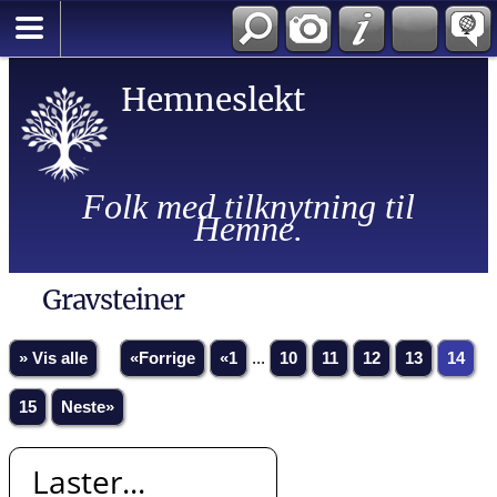
Hemneslekt
Folk med tilknytning til
Hemne.
Gravsteiner
» Vis alle
«Forrige
«1
...
10
11
12
13
14
15
Neste»
Laster...