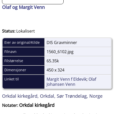
Olaf og Margit Venn
Status:
Lokalisert
DIS Gravminner
Eier av original/Kilde
1560_6102.jpg
Filnavn
65.35k
Filstørrelse
450 x 324
Dimensjoner
Margit Venn f Eldevik
;
Olaf
Linket til
Johansen Venn
Orkdal kirkegård, Orkdal, Sør Trøndelag, Norge
Orkdal kirkegård
Notater: