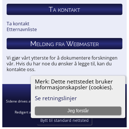
Ta kontakt
Ta kontakt
Etternavnliste
Melding fra Webmaster
Vi gjør vårt ytterste for å dokumentere forskningen
vår. Hvis du har noe du ønsker å legge til, kan du
kontakte oss.
Merk: Dette nettstedet bruker
informasjonskapsler (cookies).
Hemneslekt
©
2026
Se retningslinjer
Sidene drives av
The Next Generation of Genealogy Sitebuilding
v. 15.0.5,
skrevet av Darrin Lythgoe © 2001-2026.
Jeg forstår
Redigert av
Agnar Merkesnes
. |
Retningslinjer for personvern
.
Bytt til standard nettsted