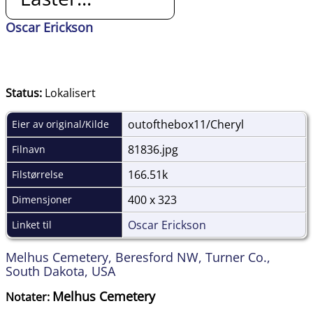
Oscar Erickson
Status:
Lokalisert
outofthebox11/Cheryl
Eier av original/Kilde
81836.jpg
Filnavn
166.51k
Filstørrelse
400 x 323
Dimensjoner
Oscar Erickson
Linket til
Melhus Cemetery, Beresford NW, Turner Co.,
South Dakota, USA
Melhus Cemetery
Notater: