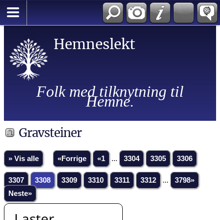
Hemneslekt
Folk med tilknytning til
Hemne.
Gravsteiner
» Vis alle
«Forrige
«1
...
3304
3305
3306
3307
3308
3309
3310
3311
3312
...
3798»
Neste»
Laster...