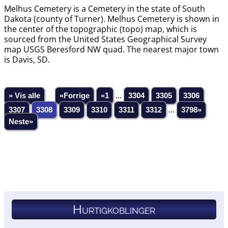
Melhus Cemetery is a Cemetery in the state of South
Dakota (county of Turner). Melhus Cemetery is shown in
the center of the topographic (topo) map, which is
sourced from the United States Geographical Survey
map USGS Beresford NW quad. The nearest major town
is Davis, SD.
» Vis alle
«Forrige
«1
...
3304
3305
3306
3307
3308
3309
3310
3311
3312
...
3798»
Neste»
Hurtigkoblinger