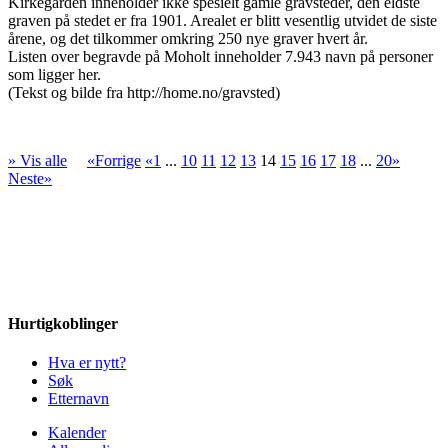
Kirkegården inneholder ikke spesielt gamle gravsteder, den eldste
graven på stedet er fra 1901. Arealet er blitt vesentlig utvidet de siste
årene, og det tilkommer omkring 250 nye graver hvert år.
Listen over begravde på Moholt inneholder 7.943 navn på personer
som ligger her.
(Tekst og bilde fra http://home.no/gravsted)
» Vis alle
«Forrige
«1
...
10
11
12
13
14
15
16
17
18
...
20»
Neste»
Hurtigkoblinger
Hva er nytt?
Søk
Etternavn
Kalender