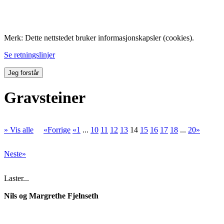
Folk med tilknytning til Hemne.
Merk: Dette nettstedet bruker informasjonskapsler (cookies).
Se retningslinjer
Jeg forstår
Gravsteiner
» Vis alle
«Forrige
«1
...
10
11
12
13
14
15
16
17
18
...
20»
Neste»
Laster...
Nils og Margrethe Fjelnseth