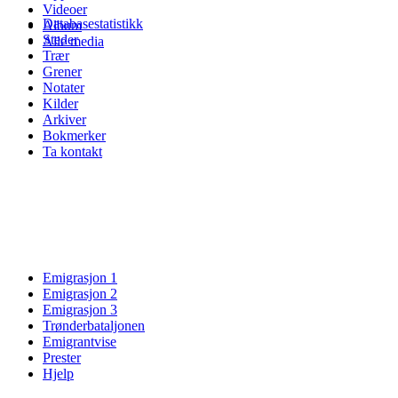
Videoer
Databasestatistikk
Album
Steder
Alle media
Trær
Grener
Notater
Kilder
Arkiver
Bokmerker
Ta kontakt
Emigrasjon 1
Emigrasjon 2
Emigrasjon 3
Trønderbataljonen
Emigrantvise
Prester
Hjelp