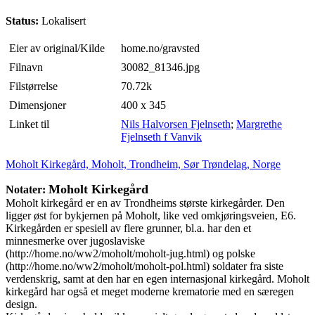
Status:
Lokalisert
Eier av original/Kilde
home.no/gravsted
Filnavn
30082_81346.jpg
Filstørrelse
70.72k
Dimensjoner
400 x 345
Linket til
Nils Halvorsen Fjelnseth
;
Margrethe
Fjelnseth f Vanvik
Moholt Kirkegård, Moholt, Trondheim, Sør Trøndelag, Norge
Moholt Kirkegård
Notater:
Moholt kirkegård er en av Trondheims største kirkegårder. Den
ligger øst for bykjernen på Moholt, like ved omkjøringsveien, E6.
Kirkegården er spesiell av flere grunner, bl.a. har den et
minnesmerke over jugoslaviske
(http://home.no/ww2/moholt/moholt-jug.html) og polske
(http://home.no/ww2/moholt/moholt-pol.html) soldater fra siste
verdenskrig, samt at den har en egen internasjonal kirkegård. Moholt
kirkegård har også et meget moderne krematorie med en særegen
design.