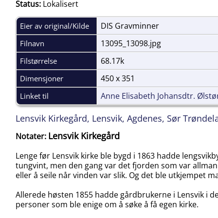
Status:
Lokalisert
DIS Gravminner
Eier av original/Kilde
13095_13098.jpg
Filnavn
68.17k
Filstørrelse
450 x 351
Dimensjoner
Anne Elisabeth Johansdtr. Ølstør
Linket til
Lensvik Kirkegård, Lensvik, Agdenes, Sør Trøndel
Lensvik Kirkegård
Notater:
Lenge før Lensvik kirke ble bygd i 1863 hadde lengsvikby
tungvint, men den gang var det fjorden som var allmann
eller å seile når vinden var slik. Og det ble utkjempet
Allerede høsten 1855 hadde gårdbrukerne i Lensvik i d
personer som ble enige om å søke å få egen kirke.