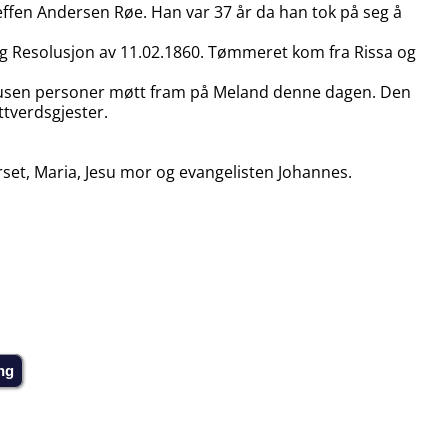
teffen Andersen Røe. Han var 37 år da han tok på seg å
lig Resolusjon av 11.02.1860. Tømmeret kom fra Rissa og
lvt tusen personer møtt fram på Meland denne dagen. Den
tverdsgjester.
orset, Maria, Jesu mor og evangelisten Johannes.
ng