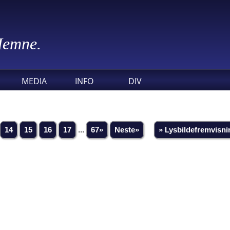
 Hemne.
MEDIA
INFO
DIV
14
15
16
17
...
67»
Neste»
» Lysbildefremvisni