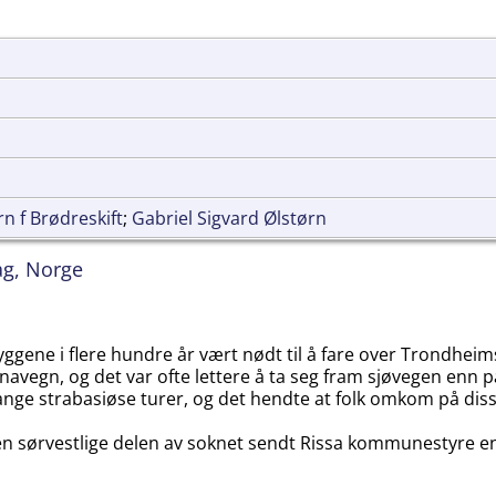
n f Brødreskift
;
Gabriel Sigvard Ølstørn
ag, Norge
ggene i flere hundre år vært nødt til å fare over Trondheimsf
avegn, og det var ofte lettere å ta seg fram sjøvegen enn p
 mange strabasiøse turer, og det hendte at folk omkom på dis
en sørvestlige delen av soknet sendt Rissa kommunestyre en