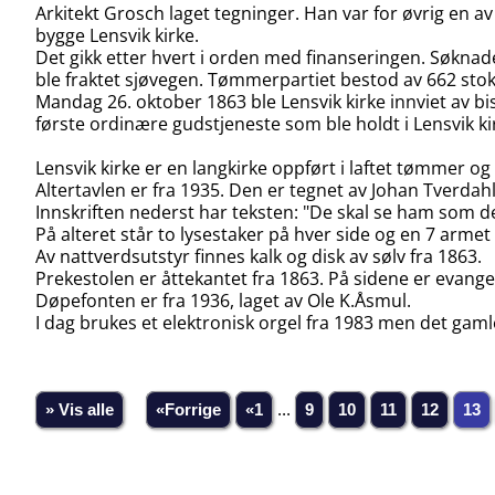
Arkitekt Grosch laget tegninger. Han var for øvrig en a
bygge Lensvik kirke.
Det gikk etter hvert i orden med finanseringen. Søknad
ble fraktet sjøvegen. Tømmerpartiet bestod av 662 sto
Mandag 26. oktober 1863 ble Lensvik kirke innviet av bi
første ordinære gudstjeneste som ble holdt i Lensvik 
Lensvik kirke er en langkirke oppført i laftet tømmer og 
Altertavlen er fra 1935. Den er tegnet av Johan Tverdah
Innskriften nederst har teksten: "De skal se ham som 
På alteret står to lysestaker på hver side og en 7 armet
Av nattverdsutstyr finnes kalk og disk av sølv fra 1863.
Prekestolen er åttekantet fra 1863. På sidene er evange
Døpefonten er fra 1936, laget av Ole K.Åsmul.
I dag brukes et elektronisk orgel fra 1983 men det gaml
» Vis alle
«Forrige
«1
...
9
10
11
12
13