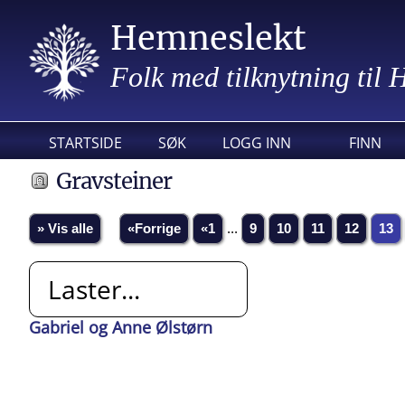
Hemneslekt
Folk med tilknytning til
STARTSIDE
SØK
LOGG INN
FINN
Gravsteiner
» Vis alle
«Forrige
«1
...
9
10
11
12
13
Laster...
Gabriel og Anne Ølstørn