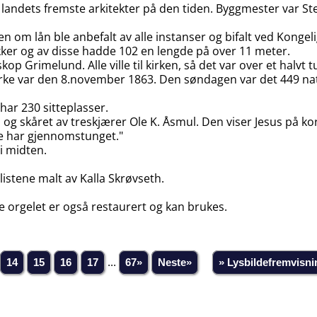
v landets fremste arkitekter på den tiden. Byggmester var S
en om lån ble anbefalt av alle instanser og bifalt ved Konge
kker og av disse hadde 102 en lengde på over 11 meter.
skop Grimelund. Alle ville til kirken, så det var over et ha
kirke var den 8.november 1863. Den søndagen var det 449 nat
har 230 sitteplasser.
l og skåret av treskjærer Ole K. Åsmul. Den viser Jesus på k
de har gjennomstunget."
 i midten.
listene malt av Kalla Skrøvseth.
e orgelet er også restaurert og kan brukes.
14
15
16
17
...
67»
Neste»
» Lysbildefremvisni