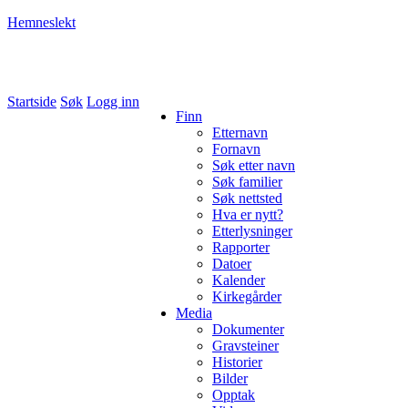
Hemneslekt
Folk med tilknytning til Hemne.
Startside
Søk
Logg inn
Finn
Etternavn
Fornavn
Søk etter navn
Søk familier
Søk nettsted
Hva er nytt?
Etterlysninger
Rapporter
Datoer
Kalender
Kirkegårder
Media
Dokumenter
Gravsteiner
Historier
Bilder
Opptak