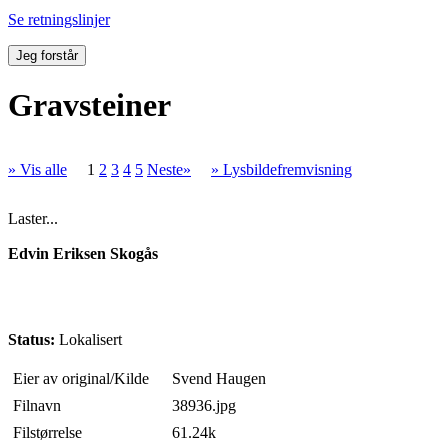
Se retningslinjer
Jeg forstår
Gravsteiner
» Vis alle
1
2
3
4
5
Neste»
» Lysbildefremvisning
Laster...
Edvin Eriksen Skogås
Status:
Lokalisert
Eier av original/Kilde
Svend Haugen
Filnavn
38936.jpg
Filstørrelse
61.24k