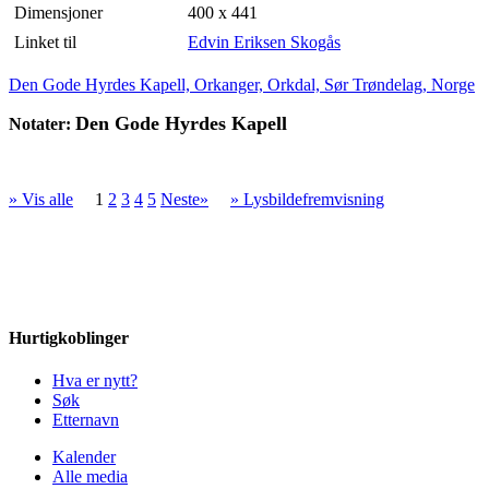
Dimensjoner
400 x 441
Linket til
Edvin Eriksen Skogås
Den Gode Hyrdes Kapell, Orkanger, Orkdal, Sør Trøndelag, Norge
Den Gode Hyrdes Kapell
Notater:
» Vis alle
1
2
3
4
5
Neste»
» Lysbildefremvisning
Hurtigkoblinger
Hva er nytt?
Søk
Etternavn
Kalender
Alle media