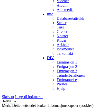
Videoer
Album
Alle media
Info
Databasestatistikk
Steder
Trær
Grener
Notater
Kilder
Arkiver
Bokmerker
Ta kontakt
DIV
Emigrasjon 1
Emigrasjon 2
Emigrasjon 3
Trønderbataljonen
Emigrantvise
Prester
Hjelp
Skriv ut
Legg til bokmerke
Merk: Dette nettstedet bruker informasjonskapsler (cookies).