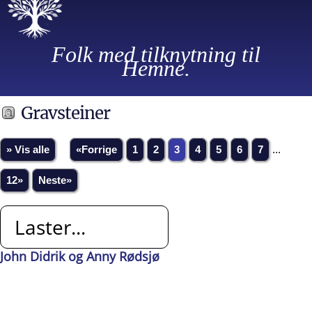
Folk med tilknytning til
Hemne.
Gravsteiner
» Vis alle
«Forrige
1
2
3
4
5
6
7
...
12»
Neste»
Laster...
John Didrik og Anny Rødsjø