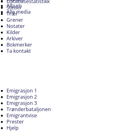
Databasestatistikk
Album
Steder
Alle media
Trær
Grener
Notater
Kilder
Arkiver
Bokmerker
Ta kontakt
Emigrasjon 1
Emigrasjon 2
Emigrasjon 3
Trønderbataljonen
Emigrantvise
Prester
Hjelp