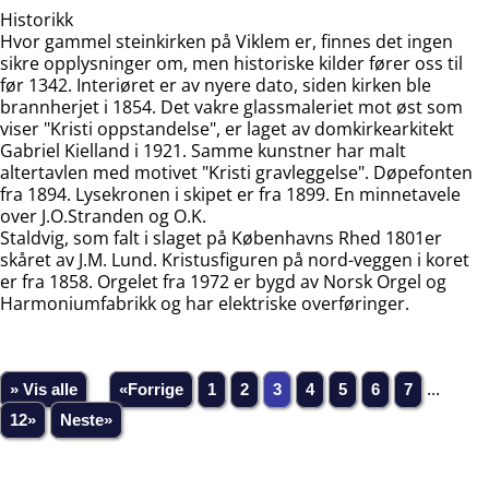
Historikk
Hvor gammel steinkirken på Viklem er, finnes det ingen
sikre opplysninger om, men historiske kilder fører oss til
før 1342. Interiøret er av nyere dato, siden kirken ble
brannherjet i 1854. Det vakre glassmaleriet mot øst som
viser "Kristi oppstandelse", er laget av domkirkearkitekt
Gabriel Kielland i 1921. Samme kunstner har malt
altertavlen med motivet "Kristi gravleggelse". Døpefonten
fra 1894. Lysekronen i skipet er fra 1899. En minnetavele
over J.O.Stranden og O.K.
Staldvig, som falt i slaget på Københavns Rhed 1801er
skåret av J.M. Lund. Kristusfiguren på nord-veggen i koret
er fra 1858. Orgelet fra 1972 er bygd av Norsk Orgel og
Harmoniumfabrikk og har elektriske overføringer.
» Vis alle
«Forrige
1
2
3
4
5
6
7
...
12»
Neste»