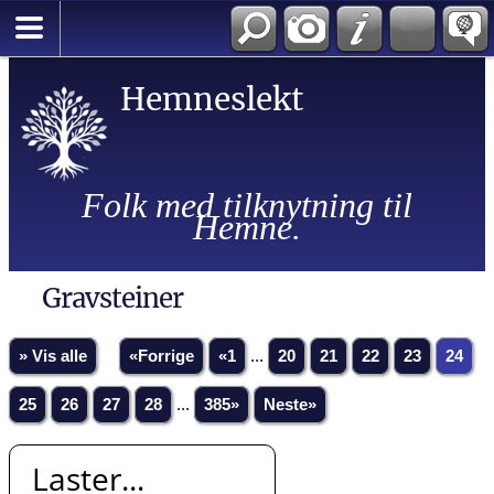
Hemneslekt
Folk med tilknytning til
Hemne.
Gravsteiner
» Vis alle
«Forrige
«1
...
20
21
22
23
24
25
26
27
28
...
385»
Neste»
Laster...