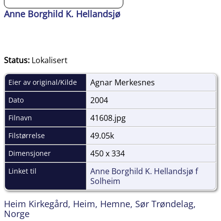
Anne Borghild K. Hellandsjø
Status:
Lokalisert
Agnar Merkesnes
Eier av original/Kilde
2004
Dato
41608.jpg
Filnavn
49.05k
Filstørrelse
450 x 334
Dimensjoner
Anne Borghild K. Hellandsjø f
Linket til
Solheim
Heim Kirkegård, Heim, Hemne, Sør Trøndelag,
Norge