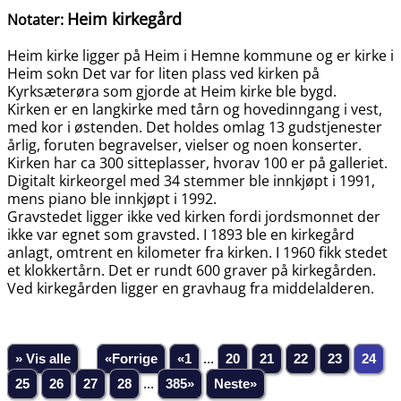
Heim kirkegård
Notater:
Heim kirke ligger på Heim i Hemne kommune og er kirke i
Heim sokn Det var for liten plass ved kirken på
Kyrksæterøra som gjorde at Heim kirke ble bygd.
Kirken er en langkirke med tårn og hovedinngang i vest,
med kor i østenden. Det holdes omlag 13 gudstjenester
årlig, foruten begravelser, vielser og noen konserter.
Kirken har ca 300 sitteplasser, hvorav 100 er på galleriet.
Digitalt kirkeorgel med 34 stemmer ble innkjøpt i 1991,
mens piano ble innkjøpt i 1992.
Gravstedet ligger ikke ved kirken fordi jordsmonnet der
ikke var egnet som gravsted. I 1893 ble en kirkegård
anlagt, omtrent en kilometer fra kirken. I 1960 fikk stedet
et klokkertårn. Det er rundt 600 graver på kirkegården.
Ved kirkegården ligger en gravhaug fra middelalderen.
» Vis alle
«Forrige
«1
...
20
21
22
23
24
25
26
27
28
...
385»
Neste»