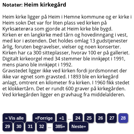
Heim kirkegård
Notater:
Heim kirke ligger på Heim i Hemne kommune og er kirke i
Heim sokn Det var for liten plass ved kirken på
Kyrksæterøra som gjorde at Heim kirke ble bygd.
Kirken er en langkirke med tårn og hovedinngang i vest,
med kor i østenden. Det holdes omlag 13 gudstjenester
årlig, foruten begravelser, vielser og noen konserter.
Kirken har ca 300 sitteplasser, hvorav 100 er på galleriet.
Digitalt kirkeorgel med 34 stemmer ble innkjøpt i 1991,
mens piano ble innkjøpt i 1992.
Gravstedet ligger ikke ved kirken fordi jordsmonnet der
ikke var egnet som gravsted. I 1893 ble en kirkegård
anlagt, omtrent en kilometer fra kirken. I 1960 fikk stedet
et klokkertårn. Det er rundt 600 graver på kirkegården.
Ved kirkegården ligger en gravhaug fra middelalderen.
» Vis alle
«Forrige
«1
...
24
25
26
27
28
29
30
31
32
...
385»
Neste»