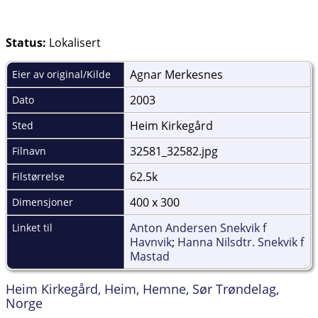
Status:
Lokalisert
Agnar Merkesnes
Eier av original/Kilde
2003
Dato
Heim Kirkegård
Sted
32581_32582.jpg
Filnavn
62.5k
Filstørrelse
400 x 300
Dimensjoner
Anton Andersen Snekvik f
Linket til
Havnvik
;
Hanna Nilsdtr. Snekvik f
Mastad
Heim Kirkegård, Heim, Hemne, Sør Trøndelag,
Norge