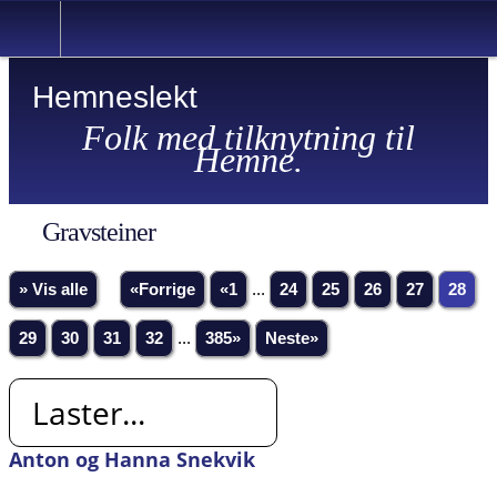
Hemneslekt
Folk med tilknytning til
Hemne.
Gravsteiner
» Vis alle
«Forrige
«1
...
24
25
26
27
28
29
30
31
32
...
385»
Neste»
Laster...
Anton og Hanna Snekvik