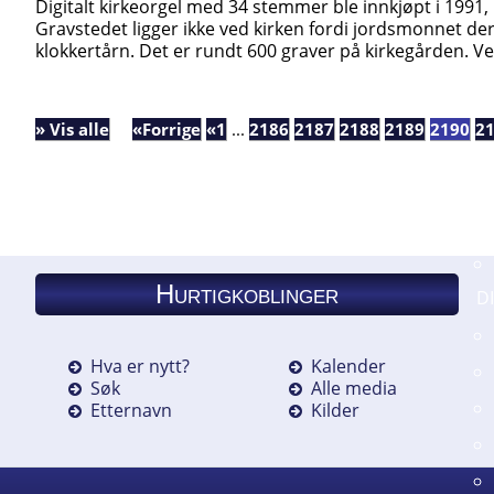
Digitalt kirkeorgel med 34 stemmer ble innkjøpt i 1991,
Gravstedet ligger ikke ved kirken fordi jordsmonnet der 
klokkertårn. Det er rundt 600 graver på kirkegården. V
» Vis alle
«Forrige
«1
...
2186
2187
2188
2189
2190
2
Hurtigkoblinger
D
Hva er nytt?
Kalender
Søk
Alle media
Etternavn
Kilder