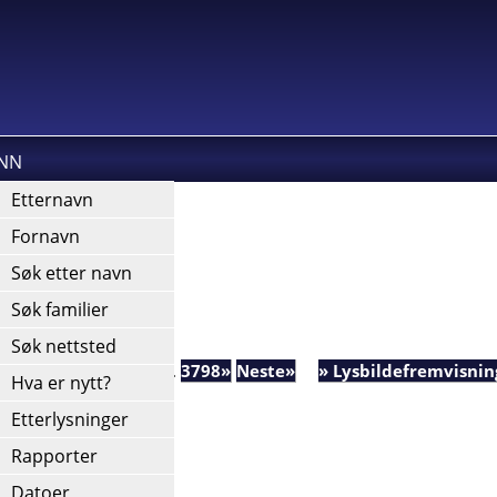
INN
kies).
Etternavn
Fornavn
Søk etter navn
Søk familier
Søk nettsted
191
2192
2193
2194
...
3798»
Neste»
» Lysbildefremvisnin
Hva er nytt?
Etterlysninger
Rapporter
Datoer