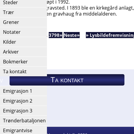
 mens piano ble innkjøpt i 1992.
Steder
ikke var egnet som gravsted. I 1893 ble en kirkegård anlagt, 
Trær
ed kirkegården ligger en gravhaug fra middelalderen.
Grener
Notater
191
2192
2193
2194
...
3798»
Neste»
» Lysbildefremvisnin
Kilder
Arkiver
Bokmerker
Ta kontakt
Ta kontakt
IV
Emigrasjon 1
Ta kontakt
Etternavnliste
Emigrasjon 2
Emigrasjon 3
Trønderbataljonen
Emigrantvise