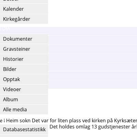
Kalender
Kirkegårder
EDIA
Dokumenter
Gravsteiner
Historier
Bilder
Opptak
Videoer
Album
Alle media
NFO
i Heim sokn Det var for liten plass ved kirken på Kyrksæte
, med kor i østenden. Det holdes omlag 13 gudstjenester årli
Databasestatistikk
t.