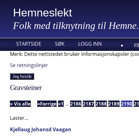
Hemneslekt
Folk med tilknytning til Hemne.
STARTSIDE
SØK
LOGG INN
F
Merk: Dette nettstedet bruker informasjonskapsler (coo
Se retningslinjer
Jeg forstår
Gravsteiner
» Vis alle
«Forrige
«1
...
2186
2187
2188
2189
2190
2
Laster...
Kjellaug Johansd Vaagan