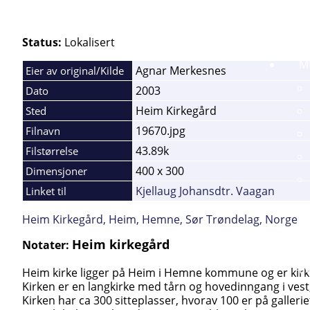
Status:
Lokalisert
M
Agnar Merkesnes
Eier av original/Kilde
2003
Dato
Heim Kirkegård
Sted
19670.jpg
Filnavn
43.89k
Filstørrelse
400 x 300
Dimensjoner
Kjellaug Johansdtr. Vaagan
Linket til
Heim Kirkegård, Heim, Hemne, Sør Trøndelag, Norge
Heim kirkegård
Notater:
I
Heim kirke ligger på Heim i Hemne kommune og er kirke 
Kirken er en langkirke med tårn og hovedinngang i vest
Kirken har ca 300 sitteplasser, hvorav 100 er på gallerie