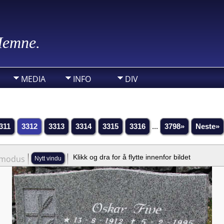
 Hemne.
MEDIA
INFO
DIV
311
3312
3313
3314
3315
3316
...
3798»
Neste»