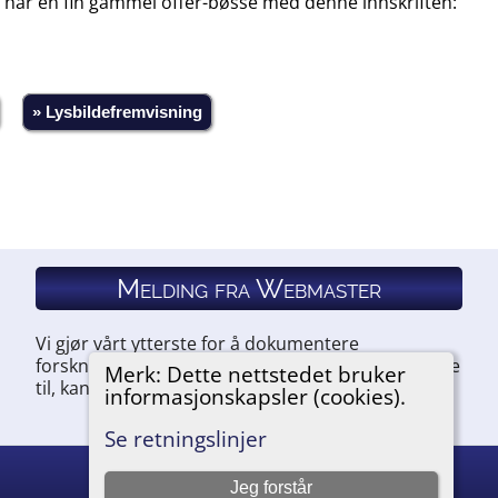
ken har en fin gammel offer-bøsse med denne innskriften:
» Lysbildefremvisning
Melding fra Webmaster
Vi gjør vårt ytterste for å dokumentere
forskningen vår. Hvis du har noe du ønsker å legge
Merk: Dette nettstedet bruker
til, kan du kontakte oss.
informasjonskapsler (cookies).
Se retningslinjer
Jeg forstår