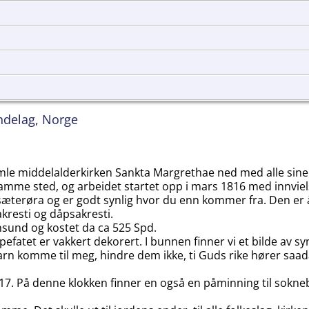
ndelag, Norge
le middelalderkirken Sankta Margrethae ned med alle sine 
samme sted, og arbeidet startet opp i mars 1816 med innviels
yrksæterøra og er godt synlig hvor du enn kommer fra. Den er
kresti og dåpsakresti.
ansund og kostet da ca 525 Spd.
øpefatet er vakkert dekorert. I bunnen finner vi et bilde av 
rn komme til meg, hindre dem ikke, ti Guds rike hører saada
1817. På denne klokken finner en også en påminning til sokn