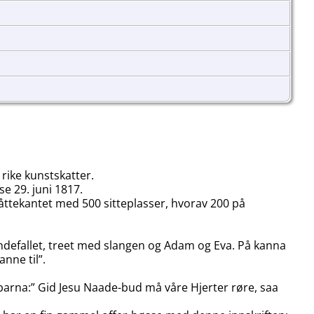
rike kunstskatter.
e 29. juni 1817.
 åttekantet med 500 sitteplasser, hvorav 200 på
syndefallet, treet med slangen og Adam og Eva. På kanna
nne til”.
ebarna:” Gid Jesu Naade-bud må våre Hjerter røre, saa