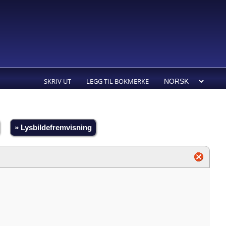
SKRIV UT
LEGG TIL BOKMERKE
» Lysbildefremvisning