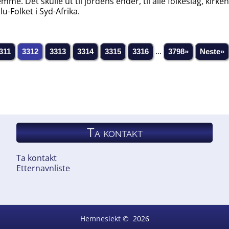
me. Det skulle ut til jordens ender, til alle folkeslag, kir
u-Folket i Syd-Afrika.
311
3312
3313
3314
3315
3316
...
3798»
Neste»
Ta kontakt
Ta kontakt
Etternavnliste
Hemneslekt
©
2026