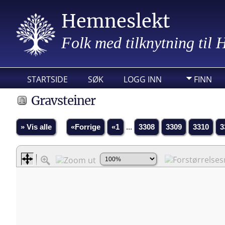
Hemneslekt
Folk med tilknytning til
STARTSIDE
SØK
LOGG INN
FINN
Gravsteiner
» Vis alle
«Forrige
«1
...
3308
3309
3310
3