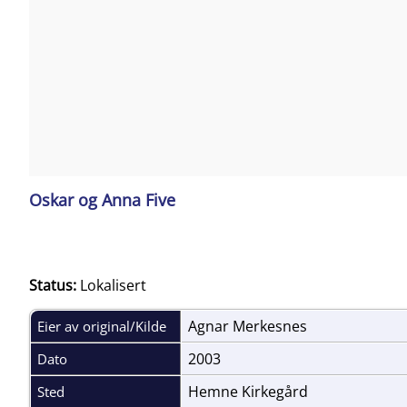
Oskar og Anna Five
Status:
Lokalisert
Agnar Merkesnes
Eier av original/Kilde
2003
Dato
Hemne Kirkegård
Sted