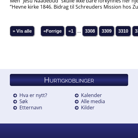
Men ”Jesu Naadebud” skulle ikke bare forkynnes her hjem
”Hevne kirke 1846. Bidrag til Schreuders Mission hos Zul
» Vis alle
«Forrige
«1
...
3308
3309
3310
3
Hurtigkoblinger
Hva er nytt?
Kalender
Søk
Alle media
Etternavn
Kilder