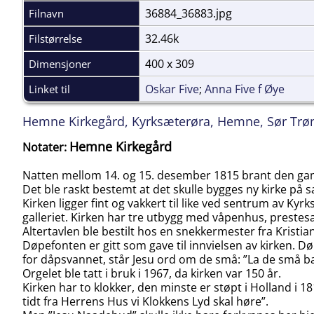
36884_36883.jpg
Filnavn
32.46k
Filstørrelse
400 x 309
Dimensjoner
Oskar Five
;
Anna Five f Øye
Linket til
Hemne Kirkegård, Kyrksæterøra, Hemne, Sør Trø
Hemne Kirkegård
Notater:
Natten mellom 14. og 15. desember 1815 brant den gam
Det ble raskt bestemt at det skulle bygges ny kirke på 
Kirken ligger fint og vakkert til like ved sentrum av K
galleriet. Kirken har tre utbygg med våpenhus, prestesa
Altertavlen ble bestilt hos en snekkermester fra Kristi
Døpefonten er gitt som gave til innvielsen av kirken. D
for dåpsvannet, står Jesu ord om de små: ”La de små ba
Orgelet ble tatt i bruk i 1967, da kirken var 150 år.
Kirken har to klokker, den minste er støpt i Holland i 
tidt fra Herrens Hus vi Klokkens Lyd skal høre”.