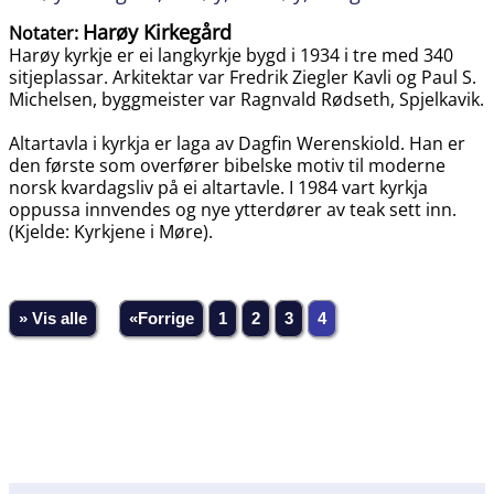
Harøy Kirkegård
Notater:
Harøy kyrkje er ei langkyrkje bygd i 1934 i tre med 340
sitjeplassar. Arkitektar var Fredrik Ziegler Kavli og Paul S.
Michelsen, byggmeister var Ragnvald Rødseth, Spjelkavik.
Altartavla i kyrkja er laga av Dagfin Werenskiold. Han er
den første som overfører bibelske motiv til moderne
norsk kvardagsliv på ei altartavle. I 1984 vart kyrkja
oppussa innvendes og nye ytterdører av teak sett inn.
(Kjelde: Kyrkjene i Møre).
» Vis alle
«Forrige
1
2
3
4