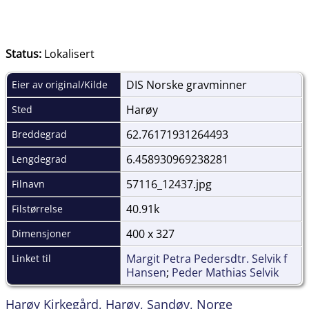
Status:
Lokalisert
DIS Norske gravminner
Eier av original/Kilde
Harøy
Sted
62.76171931264493
Breddegrad
6.458930969238281
Lengdegrad
57116_12437.jpg
Filnavn
40.91k
Filstørrelse
400 x 327
Dimensjoner
Margit Petra Pedersdtr. Selvik f
Linket til
Hansen
;
Peder Mathias Selvik
Harøy Kirkegård, Harøy, Sandøy, Norge