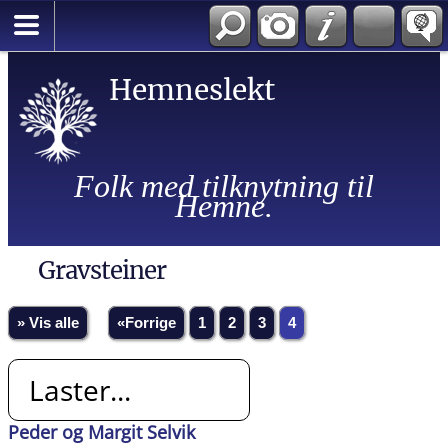
Hemneslekt
Folk med tilknytning til
Hemne.
Gravsteiner
» Vis alle
«Forrige
1
2
3
4
Laster...
Peder og Margit Selvik