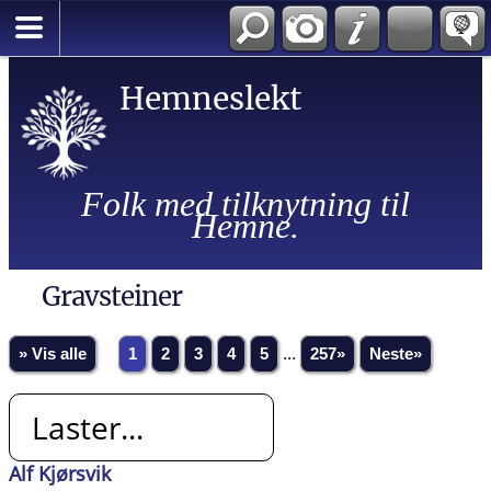
Hemneslekt
Folk med tilknytning til
Hemne.
Gravsteiner
» Vis alle
1
2
3
4
5
...
257»
Neste»
Laster...
Alf Kjørsvik