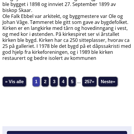
ble bygget i 1898 og innviet 27. September 1899 av
biskop Skaar.
Ole Falk Ebbel var arkitekt, og byggmestere var Ole og
Johan Våge. Tømmeret ble gitt som gave av bygdefolket.
Kirken er en langkirke med tårn og hovedinngang i vest,
og med kor i østenden. På kirkespiret ser vi årstallet
kirken ble bygd. Kirken har ca 250 sitteplasser, hvorav ca
25 på galleriet. I 1978 ble det bygd på et dåpssakristi med
god hjelp fra kirkeforeningen, og i 1989 ble kirken
restaurert og bedre isolert av kommunen
» Vis alle
1
2
3
4
5
...
257»
Neste»