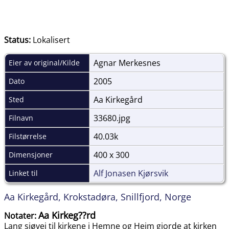
Status:
Lokalisert
Agnar Merkesnes
Eier av original/Kilde
2005
Dato
Aa Kirkegård
Sted
33680.jpg
Filnavn
40.03k
Filstørrelse
400 x 300
Dimensjoner
Alf Jonasen Kjørsvik
Linket til
Aa Kirkegård, Krokstadøra, Snillfjord, Norge
Aa Kirkeg??rd
Notater:
Lang sjøvei til kirkene i Hemne og Heim gjorde at kirken