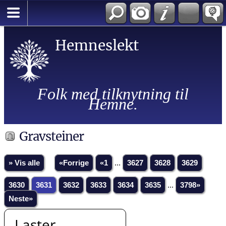
Hemneslekt
Folk med tilknytning til
Hemne.
Gravsteiner
» Vis alle
«Forrige
«1
...
3627
3628
3629
3630
3631
3632
3633
3634
3635
...
3798»
Neste»
Laster...