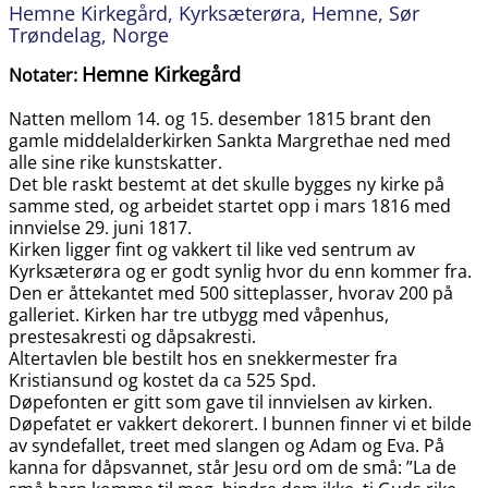
Hemne Kirkegård, Kyrksæterøra, Hemne, Sør
Trøndelag, Norge
Hemne Kirkegård
Notater:
Natten mellom 14. og 15. desember 1815 brant den
gamle middelalderkirken Sankta Margrethae ned med
alle sine rike kunstskatter.
Det ble raskt bestemt at det skulle bygges ny kirke på
samme sted, og arbeidet startet opp i mars 1816 med
innvielse 29. juni 1817.
Kirken ligger fint og vakkert til like ved sentrum av
Kyrksæterøra og er godt synlig hvor du enn kommer fra.
Den er åttekantet med 500 sitteplasser, hvorav 200 på
galleriet. Kirken har tre utbygg med våpenhus,
prestesakresti og dåpsakresti.
Altertavlen ble bestilt hos en snekkermester fra
Kristiansund og kostet da ca 525 Spd.
Døpefonten er gitt som gave til innvielsen av kirken.
Døpefatet er vakkert dekorert. I bunnen finner vi et bilde
av syndefallet, treet med slangen og Adam og Eva. På
kanna for dåpsvannet, står Jesu ord om de små: ”La de