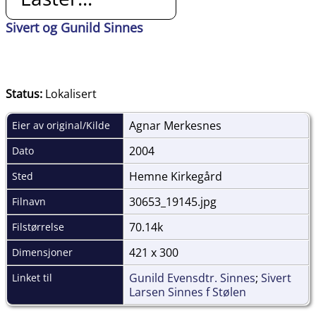
Sivert og Gunild Sinnes
Status:
Lokalisert
Agnar Merkesnes
Eier av original/Kilde
2004
Dato
Hemne Kirkegård
Sted
30653_19145.jpg
Filnavn
70.14k
Filstørrelse
421 x 300
Dimensjoner
Gunild Evensdtr. Sinnes
;
Sivert
Linket til
Larsen Sinnes f Stølen