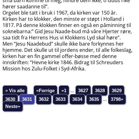
små barn komme til meg, hindre dem ikke, ti Guds rike
hører saadanne til”.
Orgelet ble tatt i bruk i 1967, da kirken var 150 år.
Kirken har to klokker, den minste er støpt i Holland i
1817. På denne klokken finner en også en påminning til
soknebarna:” Gid Jesu Naade-bud må våre Hjerter røre,
saa tidt fra Herrens Hus vi Klokkens Lyd skal høre”.
Men ”Jesu Naadebud” skulle ikke bare forkynnes her
hjemme. Det skulle ut til jordens ender, til alle folkeslag,
kirken har en fin gammel offer-bøsse med denne
innskriften: ”Hevne kirke 1846. Bidrag til Schreuders
Mission hos Zulu-Folket i Syd-Afrika.
» Vis alle
«Forrige
«1
...
3627
3628
3629
3630
3631
3632
3633
3634
3635
...
3798»
Neste»