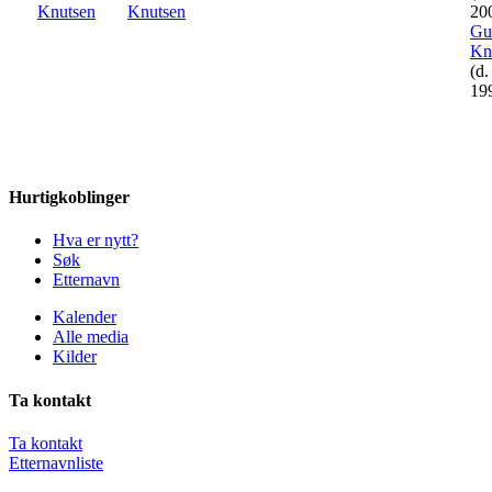
Knutsen
20
Gu
Kn
(d
19
Hurtigkoblinger
Hva er nytt?
Søk
Etternavn
Kalender
Alle media
Kilder
Ta kontakt
Ta kontakt
Etternavnliste