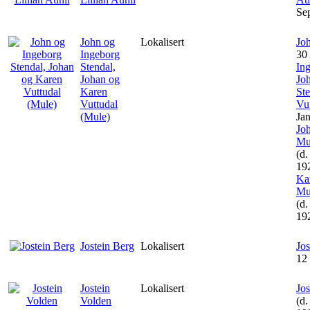
Se
John og
Lokalisert
Jo
Ingeborg
30
Stendal,
In
Johan og
Joh
Karen
Ste
Vuttudal
Vu
(Mule)
Ja
Jo
Mul
(d.
19
Kar
Mul
(d
19
Jostein Berg
Lokalisert
Jos
12
Jostein
Lokalisert
Jos
Volden
(d