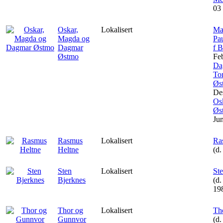
03
Oskar,
Lokalisert
Ma
Magda og
Pau
Dagmar
f B
Østmo
Fe
Da
To
Øs
De
Osk
Øs
Ju
Rasmus
Lokalisert
Ra
Heltne
(d.
Sten
Lokalisert
St
Bjerknes
(d.
19
Thor og
Lokalisert
Th
Gunnvor
(d.