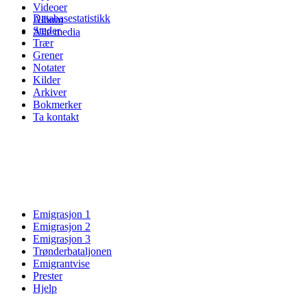
Videoer
Databasestatistikk
Album
Steder
Alle media
Trær
Grener
Notater
Kilder
Arkiver
Bokmerker
Ta kontakt
Emigrasjon 1
Emigrasjon 2
Emigrasjon 3
Trønderbataljonen
Emigrantvise
Prester
Hjelp