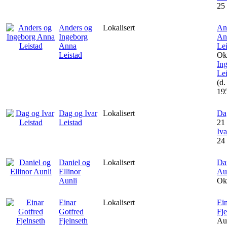
25
Anders og
Lokalisert
An
Ingeborg
An
Anna
Lei
Leistad
Ok
In
Le
(d
19
Dag og Ivar
Lokalisert
Da
Leistad
21
Iva
24
Daniel og
Lokalisert
Da
Ellinor
Au
Aunli
Ok
Einar
Lokalisert
Ei
Gotfred
Fje
Fjelnseth
Au