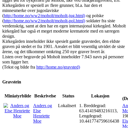
ligger øst for bykjernen på Moholt, like ved omkjøringsveien, E6.
Kirkegården er spesiell av flere grunner, bl.a. har den et
minnesmerke over jugoslaviske
(
http://home.no/ww2/moholt/moholt-jug.html)
og polske
(
http://home.no/ww2/moholt/moholt-pol.html)
soldater fra siste
verdenskrig, samt at den har en egen internasjonal kirkegård. Moholt
kirkegård har også et meget moderne krematorie med en særegen
design.
Kirkegården inneholder ikke spesielt gamle gravsteder, den eldste
graven på stedet er fra 1901. Arealet er blitt vesentlig utvidet de siste
årene, og det tilkommer omkring 250 nye graver hvert år.
Listen over begravde på Moholt inneholder 7.943 navn på personer
som ligger her.
(Tekst og bilde fra
http://home.no/gravsted)
Gravstein
Miniatyrbilde
Beskrivelse
Status
Lokasjon
(D
Anders og
Lokalisert
1. Breddegrad:
An
Else
63.41419483216113,
Mo
Henriette
Lengdegrad:
19
Moe
10.441774759616438
Els
Mo