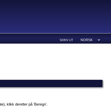
SKRIV UT
e), klikk deretter på 'Beregn'.