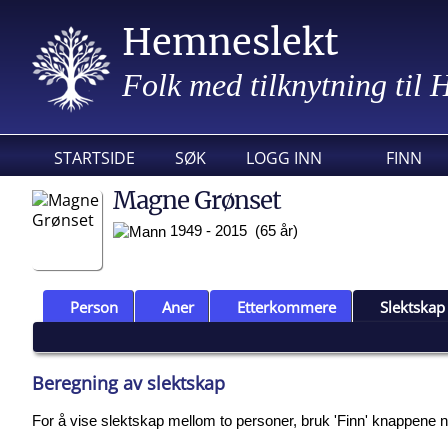
Hemneslekt
Folk med tilknytning til
STARTSIDE
SØK
LOGG INN
FINN
Magne Grønset
1949 - 2015 (65 år)
Person
Aner
Etterkommere
Slektskap
Beregning av slektskap
For å vise slektskap mellom to personer, bruk 'Finn' knappene nede