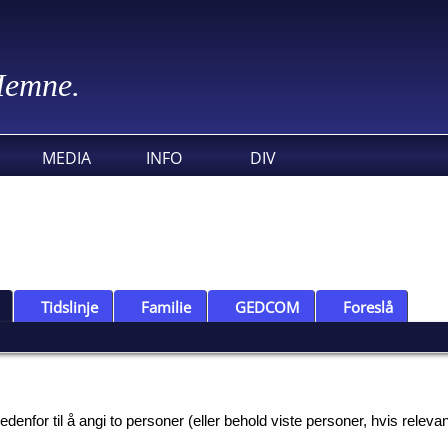
 Hemne.
MEDIA
INFO
DIV
Tidslinje
Familie
GEDCOM
Foreslå
nfor til å angi to personer (eller behold viste personer, hvis relevant