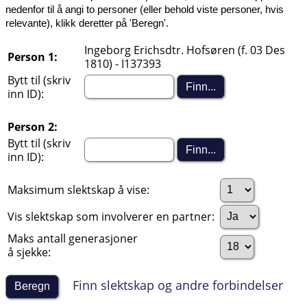
nedenfor til å angi to personer (eller behold viste personer, hvis
relevante), klikk deretter på 'Beregn'.
Ingeborg Erichsdtr. Hofsøren (f. 03 Des
Person 1:
1810) - I137393
Bytt til (skriv
inn ID):
Person 2:
Bytt til (skriv
inn ID):
Maksimum slektskap å vise:
Vis slektskap som involverer en partner:
Maks antall generasjoner
å sjekke:
Finn slektskap og andre forbindelser