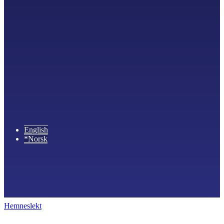
English
*Norsk
Hemneslekt