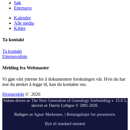
Søk
Etternavn
Kalender
Alle media
Kilder
Ta kontakt
Ta kontakt
Etternavnliste
Melding fra Webmaster
Vi gjør vårt ytterste for å dokumentere forskningen vår. Hvis du har
noe du ønsker å legge til, kan du kontakte oss.
Hemneslekt
©
2026
Sidene drives av
The Next Generation of Genealogy Sitebuilding
v. 15.0.5,
skrevet av Darrin Lythgoe © 2001-2026.
Redigert av
Agnar Merkesnes
. |
Retningslinjer for personvern
.
Bytt til standard nettsted