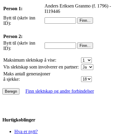
Anders Eriksen Granmo (f. 1796) -
Person 1:
I119446
Bytt til (skriv inn
ID):
Person 2:
Bytt til (skriv inn
ID):
Maksimum slektskap å vise:
Vis slektskap som involverer en partner:
Maks antall generasjoner
å sjekke:
Finn slektskap og andre forbindelser
Hurtigkoblinger
Hva er nytt?