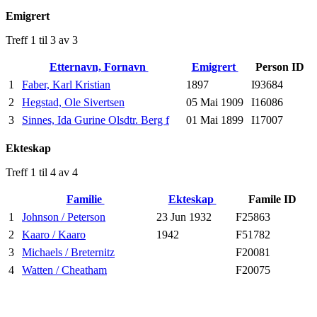
Emigrert
Treff 1 til 3 av 3
Etternavn, Fornavn
Emigrert
Person ID
1
Faber, Karl Kristian
1897
I93684
2
Hegstad, Ole Sivertsen
05 Mai 1909
I16086
3
Sinnes, Ida Gurine Olsdtr. Berg f
01 Mai 1899
I17007
Ekteskap
Treff 1 til 4 av 4
Familie
Ekteskap
Famile ID
1
Johnson / Peterson
23 Jun 1932
F25863
2
Kaaro / Kaaro
1942
F51782
3
Michaels / Breternitz
F20081
4
Watten / Cheatham
F20075