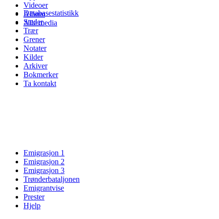
Videoer
Databasestatistikk
Album
Steder
Alle media
Trær
Grener
Notater
Kilder
Arkiver
Bokmerker
Ta kontakt
Emigrasjon 1
Emigrasjon 2
Emigrasjon 3
Trønderbataljonen
Emigrantvise
Prester
Hjelp