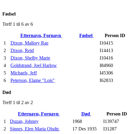
Fødsel
Treff 1 til 6 av 6
Etternavn, Fornavn
Fødsel
Person ID
1
Dixon, Mallory Rae
I10415
2
Dixon, Reid
I14413
3
Dixon, Shelby Marie
I10416
4
Goldstrand, Joel Harlow
I84960
5
Michaels, Jeff
I45306
6
Peterson, Elaine "Lois"
I62833
Død
Treff 1 til 2 av 2
Etternavn, Fornavn
Død
Person ID
1
Duzan, Johnny
1968
I139747
2
Sinnes, Elen Maria Olsdtr.
17 Des 1935
I31287