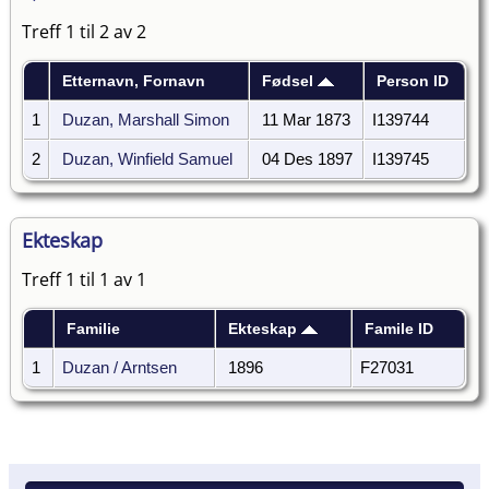
Treff 1 til 2 av 2
Etternavn, Fornavn
Fødsel
Person ID
1
Duzan, Marshall Simon
11 Mar 1873
I139744
2
Duzan, Winfield Samuel
04 Des 1897
I139745
Ekteskap
Treff 1 til 1 av 1
Familie
Ekteskap
Famile ID
1
Duzan / Arntsen
1896
F27031