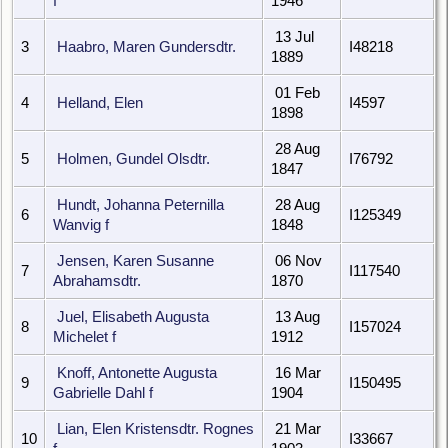
f
1946
13 Jul
3
Haabro, Maren Gundersdtr.
I48218
1889
01 Feb
4
Helland, Elen
I4597
1898
28 Aug
5
Holmen, Gundel Olsdtr.
I76792
1847
Hundt, Johanna Peternilla
28 Aug
6
I125349
Wanvig f
1848
Jensen, Karen Susanne
06 Nov
7
I117540
Abrahamsdtr.
1870
Juel, Elisabeth Augusta
13 Aug
8
I157024
Michelet f
1912
Knoff, Antonette Augusta
16 Mar
9
I150495
Gabrielle Dahl f
1904
Lian, Elen Kristensdtr. Rognes
21 Mar
10
I33667