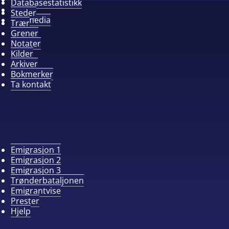
Databasestatistikk
Album
Steder
Alle media
Trær
Grener
Notater
Kilder
Arkiver
Bokmerker
Ta kontakt
Emigrasjon 1
Emigrasjon 2
Emigrasjon 3
Trønderbataljonen
Emigrantvise
Prester
Hjelp