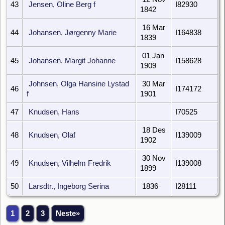
43
Jensen, Oline Berg f
I82930
1842
16 Mar
44
Johansen, Jørgenny Marie
I164838
1839
01 Jan
45
Johansen, Margit Johanne
I158628
1909
Johnsen, Olga Hansine Lystad
30 Mar
46
I174172
f
1901
47
Knudsen, Hans
I70525
18 Des
48
Knudsen, Olaf
I139009
1902
30 Nov
49
Knudsen, Vilhelm Fredrik
I139008
1899
50
Larsdtr., Ingeborg Serina
1836
I28111
1
2
3
Neste»