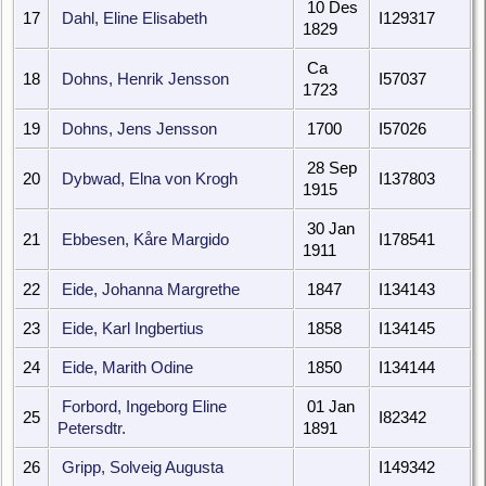
10 Des
17
Dahl, Eline Elisabeth
I129317
1829
Ca
18
Dohns, Henrik Jensson
I57037
1723
19
Dohns, Jens Jensson
1700
I57026
28 Sep
20
Dybwad, Elna von Krogh
I137803
1915
30 Jan
21
Ebbesen, Kåre Margido
I178541
1911
22
Eide, Johanna Margrethe
1847
I134143
23
Eide, Karl Ingbertius
1858
I134145
24
Eide, Marith Odine
1850
I134144
Forbord, Ingeborg Eline
01 Jan
25
I82342
Petersdtr.
1891
26
Gripp, Solveig Augusta
I149342