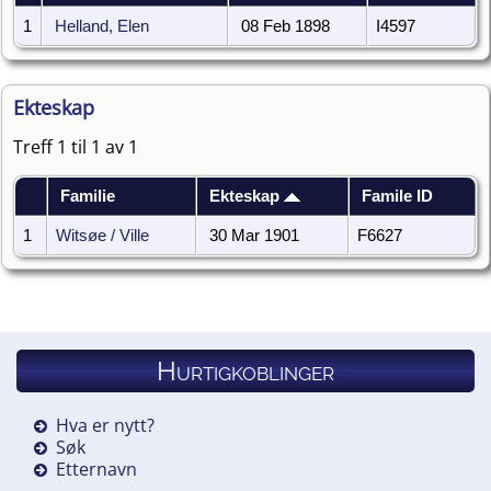
1
Helland, Elen
08 Feb 1898
I4597
Ekteskap
Treff 1 til 1 av 1
Familie
Ekteskap
Famile ID
1
Witsøe / Ville
30 Mar 1901
F6627
Hurtigkoblinger
Hva er nytt?
Søk
Etternavn