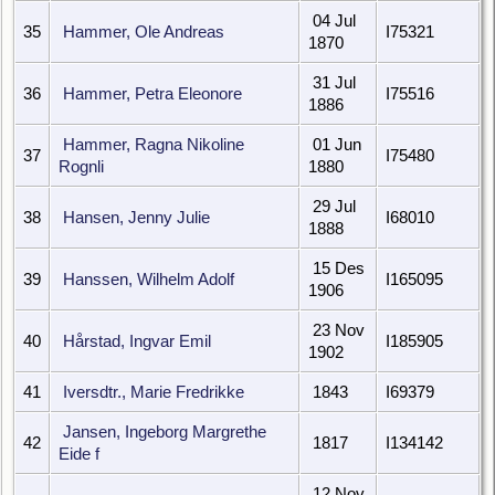
04 Jul
35
Hammer, Ole Andreas
I75321
1870
31 Jul
36
Hammer, Petra Eleonore
I75516
1886
Hammer, Ragna Nikoline
01 Jun
37
I75480
Rognli
1880
29 Jul
38
Hansen, Jenny Julie
I68010
1888
15 Des
39
Hanssen, Wilhelm Adolf
I165095
1906
23 Nov
40
Hårstad, Ingvar Emil
I185905
1902
41
Iversdtr., Marie Fredrikke
1843
I69379
Jansen, Ingeborg Margrethe
42
1817
I134142
Eide f
12 Nov