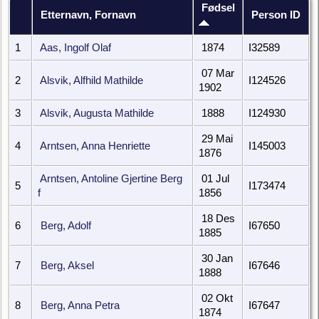
Fødsel
Etternavn, Fornavn
Person ID
1
Aas, Ingolf Olaf
1874
I32589
07 Mar
2
Alsvik, Alfhild Mathilde
I124526
1902
3
Alsvik, Augusta Mathilde
1888
I124930
29 Mai
4
Arntsen, Anna Henriette
I145003
1876
Arntsen, Antoline Gjertine Berg
01 Jul
5
I173474
f
1856
18 Des
6
Berg, Adolf
I67650
1885
30 Jan
7
Berg, Aksel
I67646
1888
02 Okt
8
Berg, Anna Petra
I67647
1874