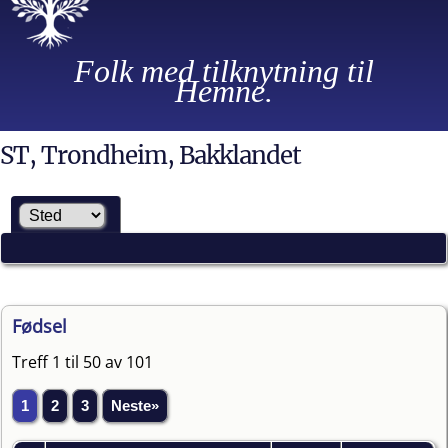
Folk med tilknytning til
Hemne.
ST, Trondheim, Bakklandet
Fødsel
Treff 1 til 50 av 101
1
2
3
Neste»