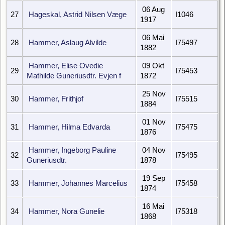
06 Aug
27
Hageskal, Astrid Nilsen Væge
I1046
1917
06 Mai
28
Hammer, Aslaug Alvilde
I75497
1882
Hammer, Elise Ovedie
09 Okt
29
I75453
Mathilde Guneriusdtr. Evjen f
1872
25 Nov
30
Hammer, Frithjof
I75515
1884
01 Nov
31
Hammer, Hilma Edvarda
I75475
1876
Hammer, Ingeborg Pauline
04 Nov
32
I75495
Guneriusdtr.
1878
19 Sep
33
Hammer, Johannes Marcelius
I75458
1874
16 Mai
34
Hammer, Nora Gunelie
I75318
1868