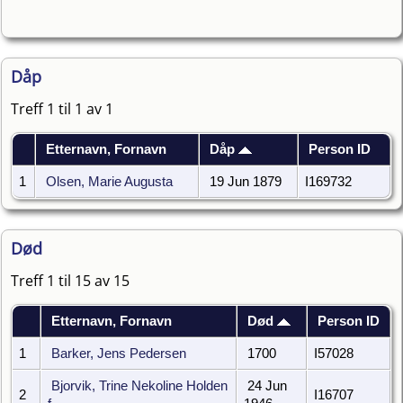
Dåp
Treff 1 til 1 av 1
Etternavn, Fornavn
Dåp
Person ID
1
Olsen, Marie Augusta
19 Jun 1879
I169732
Død
Treff 1 til 15 av 15
Etternavn, Fornavn
Død
Person ID
1
Barker, Jens Pedersen
1700
I57028
Bjorvik, Trine Nekoline Holden
24 Jun
2
I16707