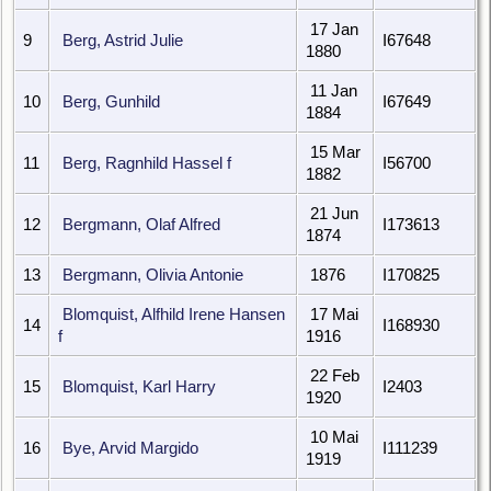
17 Jan
9
Berg, Astrid Julie
I67648
1880
11 Jan
10
Berg, Gunhild
I67649
1884
15 Mar
11
Berg, Ragnhild Hassel f
I56700
1882
21 Jun
12
Bergmann, Olaf Alfred
I173613
1874
13
Bergmann, Olivia Antonie
1876
I170825
Blomquist, Alfhild Irene Hansen
17 Mai
14
I168930
f
1916
22 Feb
15
Blomquist, Karl Harry
I2403
1920
10 Mai
16
Bye, Arvid Margido
I111239
1919