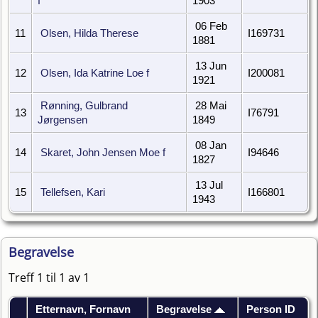
f
1903
06 Feb
11
Olsen, Hilda Therese
I169731
1881
13 Jun
12
Olsen, Ida Katrine Loe f
I200081
1921
Rønning, Gulbrand
28 Mai
13
I76791
Jørgensen
1849
08 Jan
14
Skaret, John Jensen Moe f
I94646
1827
13 Jul
15
Tellefsen, Kari
I166801
1943
Begravelse
Treff 1 til 1 av 1
Etternavn, Fornavn
Begravelse
Person ID