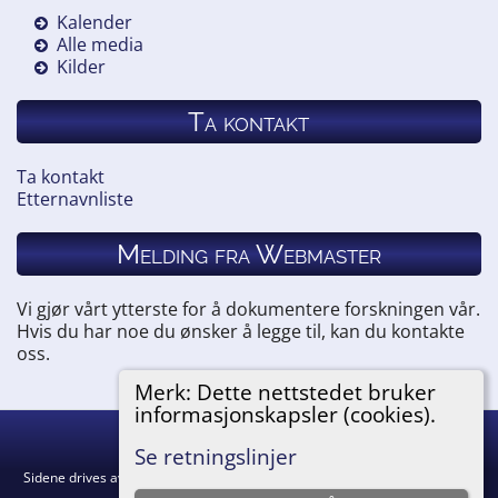
Kalender
Alle media
Kilder
Ta kontakt
Ta kontakt
Etternavnliste
Melding fra Webmaster
Vi gjør vårt ytterste for å dokumentere forskningen vår.
Hvis du har noe du ønsker å legge til, kan du kontakte
oss.
Merk: Dette nettstedet bruker
informasjonskapsler (cookies).
Hemneslekt
©
2026
Se retningslinjer
Sidene drives av
The Next Generation of Genealogy Sitebuilding
v. 15.0.5,
skrevet av Darrin Lythgoe © 2001-2026.