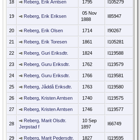
18
Reberg, Erik Arntsen
1795
I105279
05 Nov
19
Reberg, Erik Eriksen
I85947
1888
20
Reberg, Erik Olsen
1714
I90267
21
Reberg, Erik Toresen
1861
I105281
22
Reberg, Guri Eriksdtr.
1824
I119588
23
Reberg, Guru Eriksdtr.
1762
I119579
24
Reberg, Guru Eriksdtr.
1766
I119581
25
Reberg, Jåddå Eriksdtr.
1763
I119580
26
Reberg, Kristen Arntsen
1740
I119575
27
Reberg, Kristen Arntsen
1746
I119577
Reberg, Marit Olsdtr.
10 Sep
28
I66749
Jerpstad f
1897
29
Reberg, Marit Pedersdtr.
1827
I119595