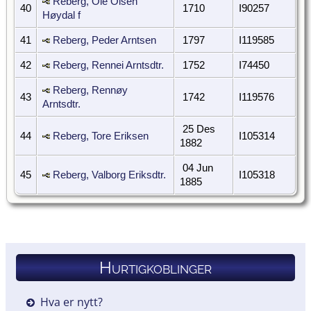
Reberg, Ole Olsen
40
1710
I90257
Høydal f
41
Reberg, Peder Arntsen
1797
I119585
42
Reberg, Rennei Arntsdtr.
1752
I74450
Reberg, Rennøy
43
1742
I119576
Arntsdtr.
25 Des
44
Reberg, Tore Eriksen
I105314
1882
04 Jun
45
Reberg, Valborg Eriksdtr.
I105318
1885
Hurtigkoblinger
Hva er nytt?