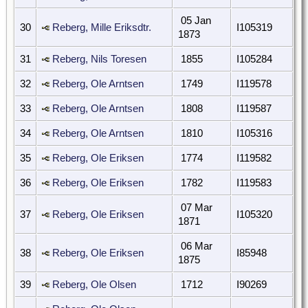
05 Jan
30
Reberg, Mille Eriksdtr.
I105319
1873
31
Reberg, Nils Toresen
1855
I105284
32
Reberg, Ole Arntsen
1749
I119578
33
Reberg, Ole Arntsen
1808
I119587
34
Reberg, Ole Arntsen
1810
I105316
35
Reberg, Ole Eriksen
1774
I119582
36
Reberg, Ole Eriksen
1782
I119583
07 Mar
37
Reberg, Ole Eriksen
I105320
1871
06 Mar
38
Reberg, Ole Eriksen
I85948
1875
39
Reberg, Ole Olsen
1712
I90269