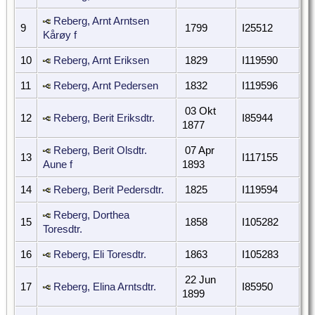
Reberg, Arnt Arntsen
9
1799
I25512
Kårøy f
10
Reberg, Arnt Eriksen
1829
I119590
11
Reberg, Arnt Pedersen
1832
I119596
03 Okt
12
Reberg, Berit Eriksdtr.
I85944
1877
Reberg, Berit Olsdtr.
07 Apr
13
I117155
Aune f
1893
14
Reberg, Berit Pedersdtr.
1825
I119594
Reberg, Dorthea
15
1858
I105282
Toresdtr.
16
Reberg, Eli Toresdtr.
1863
I105283
22 Jun
17
Reberg, Elina Arntsdtr.
I85950
1899