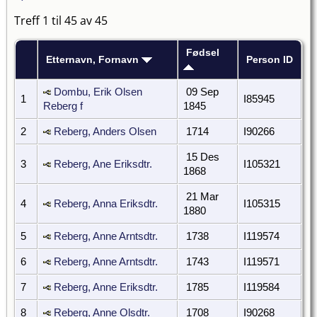
Treff 1 til 45 av 45
Fødsel
Etternavn, Fornavn
Person ID
Dombu, Erik Olsen
09 Sep
1
I85945
Reberg f
1845
2
Reberg, Anders Olsen
1714
I90266
15 Des
3
Reberg, Ane Eriksdtr.
I105321
1868
21 Mar
4
Reberg, Anna Eriksdtr.
I105315
1880
5
Reberg, Anne Arntsdtr.
1738
I119574
6
Reberg, Anne Arntsdtr.
1743
I119571
7
Reberg, Anne Eriksdtr.
1785
I119584
8
Reberg, Anne Olsdtr.
1708
I90268