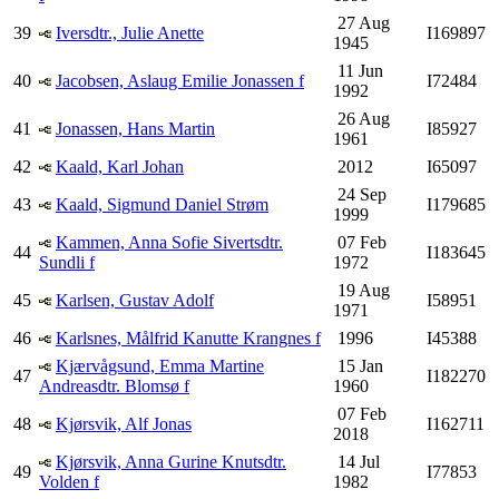
27 Aug
39
Iversdtr., Julie Anette
I169897
1945
11 Jun
40
Jacobsen, Aslaug Emilie Jonassen f
I72484
1992
26 Aug
41
Jonassen, Hans Martin
I85927
1961
42
Kaald, Karl Johan
2012
I65097
24 Sep
43
Kaald, Sigmund Daniel Strøm
I179685
1999
Kammen, Anna Sofie Sivertsdtr.
07 Feb
44
I183645
Sundli f
1972
19 Aug
45
Karlsen, Gustav Adolf
I58951
1971
46
Karlsnes, Målfrid Kanutte Krangnes f
1996
I45388
Kjærvågsund, Emma Martine
15 Jan
47
I182270
Andreasdtr. Blomsø f
1960
07 Feb
48
Kjørsvik, Alf Jonas
I162711
2018
Kjørsvik, Anna Gurine Knutsdtr.
14 Jul
49
I77853
Volden f
1982