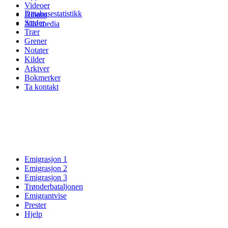
Videoer
Databasestatistikk
Album
Steder
Alle media
Trær
Grener
Notater
Kilder
Arkiver
Bokmerker
Ta kontakt
Emigrasjon 1
Emigrasjon 2
Emigrasjon 3
Trønderbataljonen
Emigrantvise
Prester
Hjelp