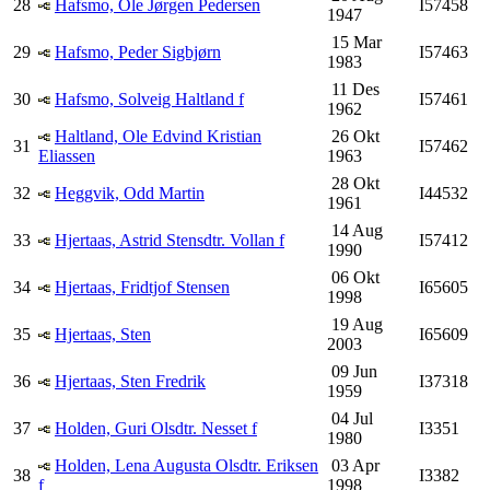
28
Hafsmo, Ole Jørgen Pedersen
I57458
1947
15 Mar
29
Hafsmo, Peder Sigbjørn
I57463
1983
11 Des
30
Hafsmo, Solveig Haltland f
I57461
1962
Haltland, Ole Edvind Kristian
26 Okt
31
I57462
Eliassen
1963
28 Okt
32
Heggvik, Odd Martin
I44532
1961
14 Aug
33
Hjertaas, Astrid Stensdtr. Vollan f
I57412
1990
06 Okt
34
Hjertaas, Fridtjof Stensen
I65605
1998
19 Aug
35
Hjertaas, Sten
I65609
2003
09 Jun
36
Hjertaas, Sten Fredrik
I37318
1959
04 Jul
37
Holden, Guri Olsdtr. Nesset f
I3351
1980
Holden, Lena Augusta Olsdtr. Eriksen
03 Apr
38
I3382
f
1998