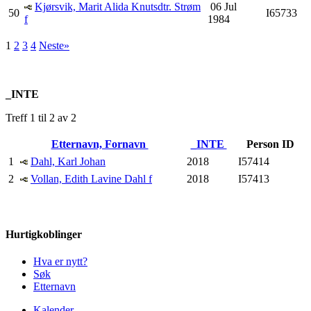
Kjørsvik, Marit Alida Knutsdtr. Strøm
06 Jul
50
I65733
f
1984
1
2
3
4
Neste»
_INTE
Treff 1 til 2 av 2
Etternavn, Fornavn
_INTE
Person ID
1
Dahl, Karl Johan
2018
I57414
2
Vollan, Edith Lavine Dahl f
2018
I57413
Hurtigkoblinger
Hva er nytt?
Søk
Etternavn
Kalender