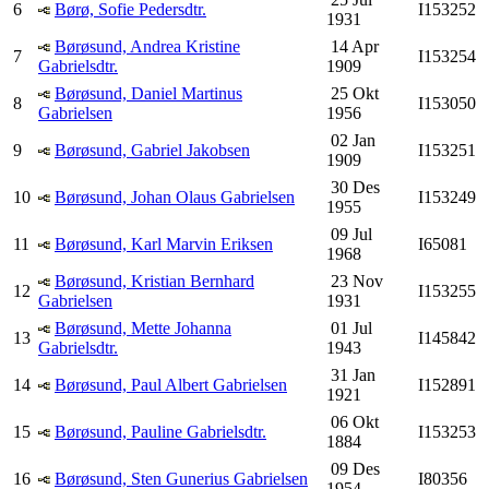
6
Børø, Sofie Pedersdtr.
I153252
1931
Børøsund, Andrea Kristine
14 Apr
7
I153254
Gabrielsdtr.
1909
Børøsund, Daniel Martinus
25 Okt
8
I153050
Gabrielsen
1956
02 Jan
9
Børøsund, Gabriel Jakobsen
I153251
1909
30 Des
10
Børøsund, Johan Olaus Gabrielsen
I153249
1955
09 Jul
11
Børøsund, Karl Marvin Eriksen
I65081
1968
Børøsund, Kristian Bernhard
23 Nov
12
I153255
Gabrielsen
1931
Børøsund, Mette Johanna
01 Jul
13
I145842
Gabrielsdtr.
1943
31 Jan
14
Børøsund, Paul Albert Gabrielsen
I152891
1921
06 Okt
15
Børøsund, Pauline Gabrielsdtr.
I153253
1884
09 Des
16
Børøsund, Sten Gunerius Gabrielsen
I80356
1954