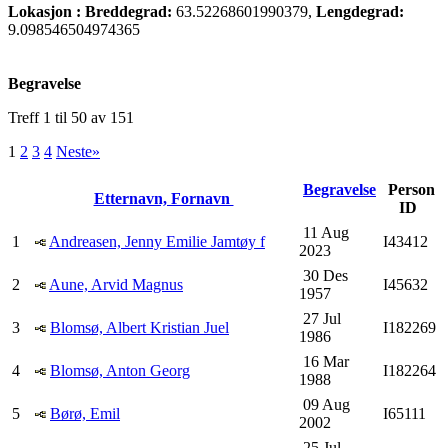
Lokasjon :
Breddegrad:
63.52268601990379,
Lengdegrad:
9.098546504974365
Begravelse
Treff 1 til 50 av 151
1
2
3
4
Neste»
Begravelse
Person
Etternavn, Fornavn
ID
11 Aug
1
Andreasen, Jenny Emilie Jamtøy f
I43412
2023
30 Des
2
Aune, Arvid Magnus
I45632
1957
27 Jul
3
Blomsø, Albert Kristian Juel
I182269
1986
16 Mar
4
Blomsø, Anton Georg
I182264
1988
09 Aug
5
Børø, Emil
I65111
2002
25 Jul