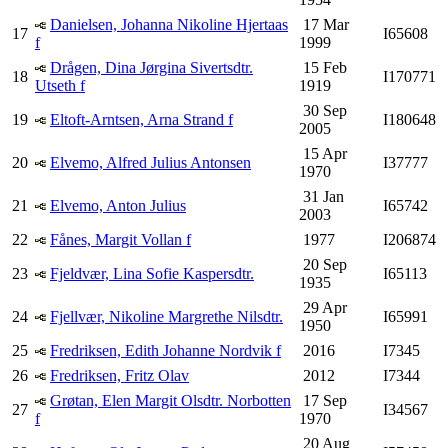
Danielsen, Johanna Nikoline Hjertaas
17 Mar
17
I65608
f
1999
Drågen, Dina Jørgina Sivertsdtr.
15 Feb
18
I170771
Utseth f
1919
30 Sep
19
Eltoft-Arntsen, Arna Strand f
I180648
2005
15 Apr
20
Elvemo, Alfred Julius Antonsen
I37777
1970
31 Jan
21
Elvemo, Anton Julius
I65742
2003
22
Fånes, Margit Vollan f
1977
I206874
20 Sep
23
Fjeldvær, Lina Sofie Kaspersdtr.
I65113
1935
29 Apr
24
Fjellvær, Nikoline Margrethe Nilsdtr.
I65991
1950
25
Fredriksen, Edith Johanne Nordvik f
2016
I7345
26
Fredriksen, Fritz Olav
2012
I7344
Grøtan, Elen Margit Olsdtr. Norbotten
17 Sep
27
I34567
f
1970
20 Aug