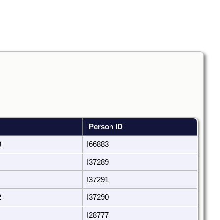
Person ID
3
I66883
I37289
I37291
2
I37290
I28777