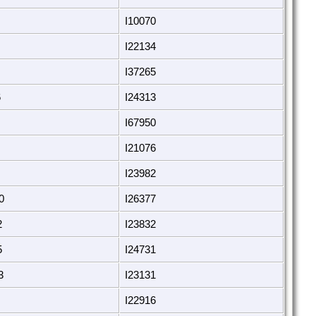
I10070
I22134
I37265
6
I24313
I67950
I21076
I23982
0
I26377
2
I23832
5
I24731
3
I23131
I22916