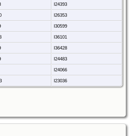
8
I24393
0
I26353
9
I30599
3
I36101
9
I36428
9
I24483
I24066
3
I23036