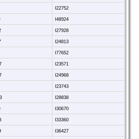
I22752
9
I48924
2
I27928
7
I24813
I77652
7
I23571
7
I24968
I23743
3
I28838
0
I30670
8
I33360
9
I36427