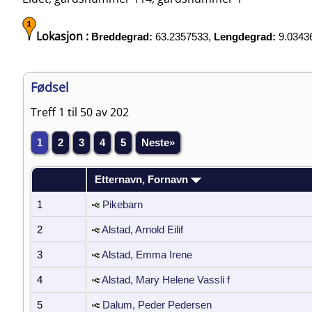
Lokasjon :
Breddegrad:
63.2357533,
Lengdegrad:
9.0343
Fødsel
Treff 1 til 50 av 202
1
2
3
4
5
Neste»
Etternavn, Fornavn
1
Pikebarn
2
Alstad, Arnold Eilif
3
Alstad, Emma Irene
4
Alstad, Mary Helene Vassli f
5
Dalum, Peder Pedersen