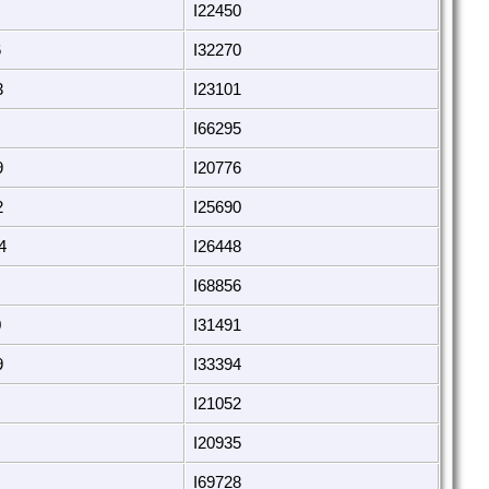
I22450
6
I32270
3
I23101
I66295
9
I20776
2
I25690
4
I26448
I68856
0
I31491
9
I33394
I21052
I20935
I69728