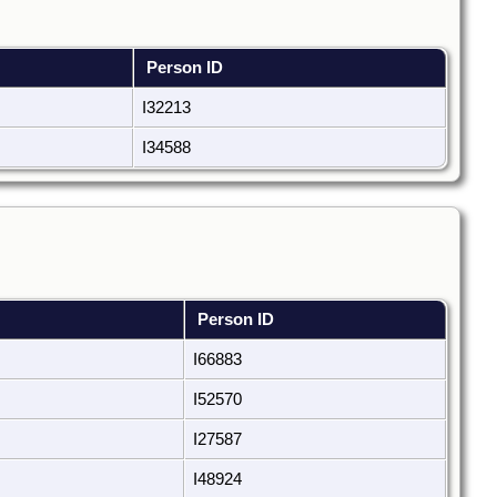
Person ID
I32213
I34588
Person ID
I66883
I52570
I27587
I48924