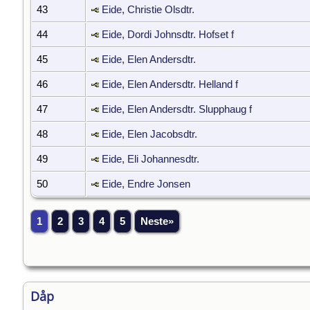
43
Eide, Christie Olsdtr.
44
Eide, Dordi Johnsdtr. Hofset f
45
Eide, Elen Andersdtr.
46
Eide, Elen Andersdtr. Helland f
47
Eide, Elen Andersdtr. Slupphaug f
48
Eide, Elen Jacobsdtr.
49
Eide, Eli Johannesdtr.
50
Eide, Endre Jonsen
1
2
3
4
5
Neste»
Dåp