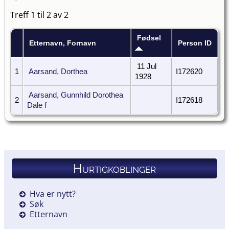
Treff 1 til 2 av 2
Fødsel
Etternavn, Fornavn
Person ID
11 Jul
1
Aarsand, Dorthea
I172620
1928
Aarsand, Gunnhild Dorothea
2
I172618
Dale f
Hurtigkoblinger
Hva er nytt?
Søk
Etternavn