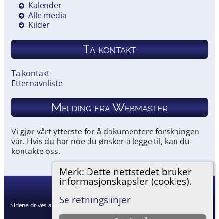
Kalender
Alle media
Kilder
Ta kontakt
Ta kontakt
Etternavnliste
Melding fra Webmaster
Vi gjør vårt ytterste for å dokumentere forskningen
vår. Hvis du har noe du ønsker å legge til, kan du
kontakte oss.
Merk: Dette nettstedet bruker
informasjonskapsler (cookies).
Hemneslekt
©
2026
Se retningslinjer
Sidene drives av
The Next Generation of Genealogy Sitebuilding
v. 15.0.5,
skrevet av Darrin Lythgoe © 2001-2026.