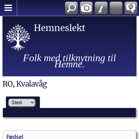
Hemneslekt
Folk med tilknytning til
Hemne.
RO, Kvalavåg
Fødsel