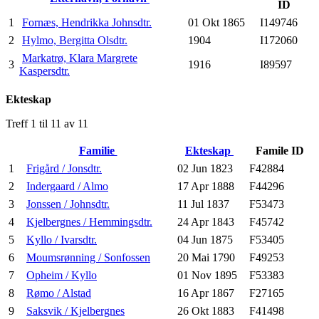
ID
1
Fornæs, Hendrikka Johnsdtr.
01 Okt 1865
I149746
2
Hylmo, Bergitta Olsdtr.
1904
I172060
Markatrø, Klara Margrete
3
1916
I89597
Kaspersdtr.
Ekteskap
Treff 1 til 11 av 11
Familie
Ekteskap
Famile ID
1
Frigård / Jonsdtr.
02 Jun 1823
F42884
2
Indergaard / Almo
17 Apr 1888
F44296
3
Jonssen / Johnsdtr.
11 Jul 1837
F53473
4
Kjelbergnes / Hemmingsdtr.
24 Apr 1843
F45742
5
Kyllo / Ivarsdtr.
04 Jun 1875
F53405
6
Moumsrønning / Sonfossen
20 Mai 1790
F49253
7
Opheim / Kyllo
01 Nov 1895
F53383
8
Rømo / Alstad
16 Apr 1867
F27165
9
Saksvik / Kjelbergnes
26 Okt 1883
F41498