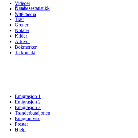
Videoer
Databasestatistikk
Album
Steder
Alle media
Trær
Grener
Notater
Kilder
Arkiver
Bokmerker
Ta kontakt
Emigrasjon 1
Emigrasjon 2
Emigrasjon 3
Trønderbataljonen
Emigrantvise
Prester
Hjelp