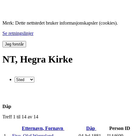
Folk med tilknytning til Hemne.
Merk: Dette nettstedet bruker informasjonskapsler (cookies).
Se retningslinjer
Jeg forstår
NT, Hegra Kirke
Dåp
Treff 1 til 14 av 14
Etternavn, Fornavn
Dåp
Person ID
1
Five, Olaf Wergeland
04 Jul 1881
I144609