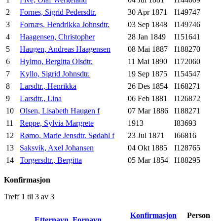
2
Fornes, Sigrid Pedersdtr.
30 Apr 1871
I149747
3
Fornæs, Hendrikka Johnsdtr.
03 Sep 1848
I149746
4
Haagensen, Christopher
28 Jan 1849
I151641
5
Haugen, Andreas Haagensen
08 Mai 1887
I188270
6
Hylmo, Bergitta Olsdtr.
11 Mai 1890
I172060
7
Kyllo, Sigrid Johnsdtr.
19 Sep 1875
I154547
8
Larsdtr., Henrikka
26 Des 1854
I168271
9
Larsdtr., Lina
06 Feb 1881
I126872
10
Olsen, Lisabeth Haugen f
07 Mar 1886
I188271
11
Reppe, Sylvia Margrete
1913
I83693
12
Rømo, Marie Jensdtr. Sødahl f
23 Jul 1871
I66816
13
Saksvik, Axel Johansen
04 Okt 1885
I128765
14
Torgersdtr., Bergitta
05 Mar 1854
I188295
Konfirmasjon
Treff 1 til 3 av 3
Konfirmasjon
Person
Etternavn, Fornavn