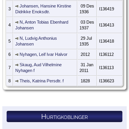
Johansen, Hansine Kirstine
09 Des
3
I136419
Didrikke Enoksdtr.
1936
N, Anton Tobias Ebenhard
03 Des
4
I136413
Johansen
1937
N, Ludvig Anthonius
29 Jul
5
I136418
Johansen
1935
6
Nyhagen, Leif Ivar Halvor
2012
I136112
Skaug, Aud Vilhelmine
31 Jan
7
I136113
Nyhagen f
2011
8
Theis, Katrina Persdtr. f
1828
I136623
Hurtigkoblinger