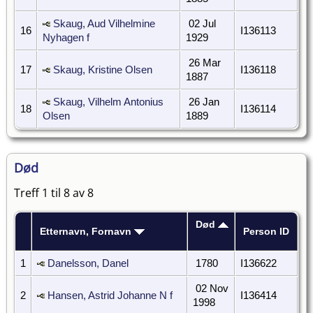
Skaug, Aud Vilhelmine
02 Jul
16
I136113
Nyhagen f
1929
26 Mar
17
Skaug, Kristine Olsen
I136118
1887
Skaug, Vilhelm Antonius
26 Jan
18
I136114
Olsen
1889
Død
Treff 1 til 8 av 8
Død
Etternavn, Fornavn
Person ID
1
Danelsson, Danel
1780
I136622
02 Nov
2
Hansen, Astrid Johanne N f
I136414
1998