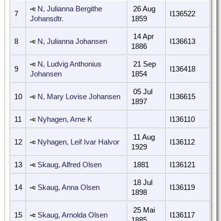
N, Julianna Bergithe
26 Aug
7
I136522
Johansdtr.
1859
14 Apr
8
N, Julianna Johansen
I136613
1886
N, Ludvig Anthonius
21 Sep
9
I136418
Johansen
1854
05 Jul
10
N, Mary Lovise Johansen
I136615
1897
11
Nyhagen, Arne K
I136110
11 Aug
12
Nyhagen, Leif Ivar Halvor
I136112
1929
13
Skaug, Alfred Olsen
1881
I136121
18 Jul
14
Skaug, Anna Olsen
I136119
1898
25 Mai
15
Skaug, Arnolda Olsen
I136117
1885