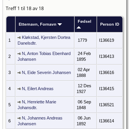
Treff 1 til 18 av 18
Fødsel
Etternavn, Fornavn
Person ID
Kløkstad, Kjersten Dortea
1
1779
I136619
Danelsdtr.
N, Anton Tobias Ebenhard
24 Feb
2
I136413
Johansen
1895
02 Apr
3
N, Eide Severin Johansen
I136616
1888
12 Des
4
N, Eilert Andreas
I136415
1927
N, Henriette Marie
06 Sep
5
I136521
Johansdtr.
1848
N, Johannes Andreas
06 Jun
6
I136614
Johansen
1892