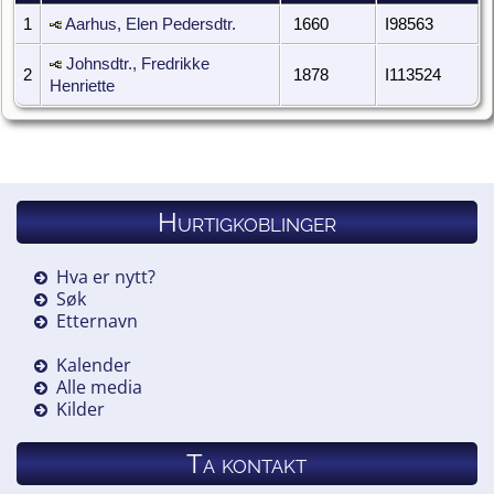
1
Aarhus, Elen Pedersdtr.
1660
I98563
Johnsdtr., Fredrikke
2
1878
I113524
Henriette
Hurtigkoblinger
Hva er nytt?
Søk
Etternavn
Kalender
Alle media
Kilder
Ta kontakt