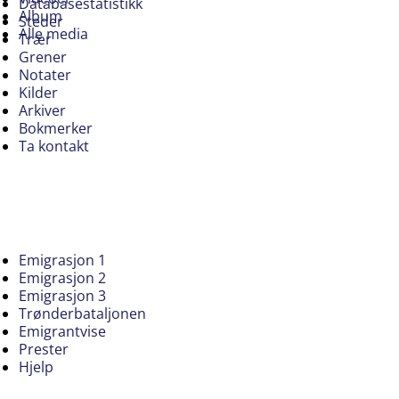
Databasestatistikk
Album
Steder
Alle media
Trær
Grener
Notater
Kilder
Arkiver
Bokmerker
Ta kontakt
Emigrasjon 1
Emigrasjon 2
Emigrasjon 3
Trønderbataljonen
Emigrantvise
Prester
Hjelp