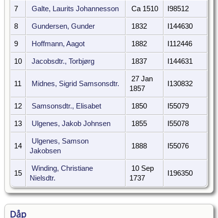
7
Galte, Laurits Johannesson
Ca 1510
I98512
8
Gundersen, Gunder
1832
I144630
9
Hoffmann, Aagot
1882
I112446
10
Jacobsdtr., Torbjørg
1837
I144631
27 Jan
11
Midnes, Sigrid Samsonsdtr.
I130832
1857
12
Samsonsdtr., Elisabet
1850
I55079
13
Ulgenes, Jakob Johnsen
1855
I55078
Ulgenes, Samson
14
1888
I55076
Jakobsen
Winding, Christiane
10 Sep
15
I196350
Nielsdtr.
1737
Dåp