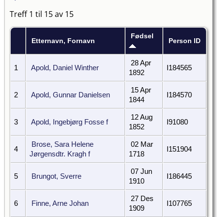
Treff 1 til 15 av 15
Fødsel
Etternavn, Fornavn
Person ID
28 Apr
1
Apold, Daniel Winther
I184565
1892
15 Apr
2
Apold, Gunnar Danielsen
I184570
1844
12 Aug
3
Apold, Ingebjørg Fosse f
I91080
1852
Brose, Sara Helene
02 Mar
4
I151904
Jørgensdtr. Kragh f
1718
07 Jun
5
Brungot, Sverre
I186445
1910
27 Des
6
Finne, Arne Johan
I107765
1909