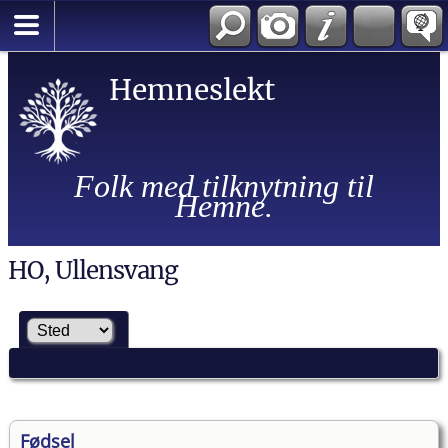
Hemneslekt
Folk med tilknytning til
Hemne.
HO, Ullensvang
Fødsel