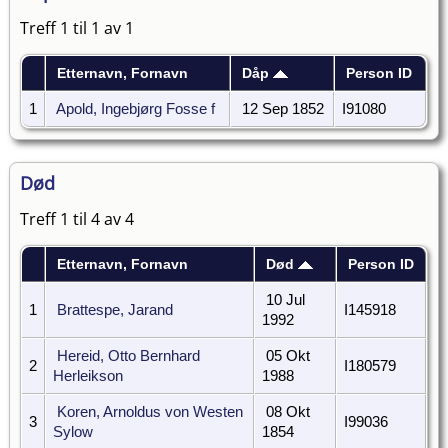
Treff 1 til 1 av 1
Etternavn, Fornavn
Dåp
Person ID
1
Apold, Ingebjørg Fosse f
12 Sep 1852
I91080
Død
Treff 1 til 4 av 4
Etternavn, Fornavn
Død
Person ID
10 Jul
1
Brattespe, Jarand
I145918
1992
Hereid, Otto Bernhard
05 Okt
2
I180579
Herleikson
1988
Koren, Arnoldus von Westen
08 Okt
3
I99036
Sylow
1854