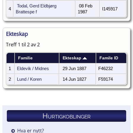
Todal, Gerd Eldbjørg
08 Feb
4
I145917
Brattespe f
1987
Ekteskap
Treff 1 til 2 av 2
Familie
Ekteskap
Famile ID
1
Eldevik / Midnes
29 Jun 1887
F46232
2
Lund / Koren
14 Jun 1827
F59174
Hurtigkoblinger
Hva er nytt?