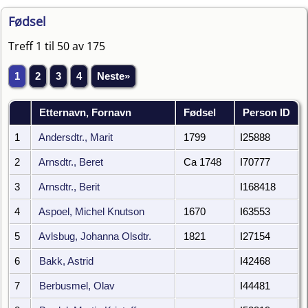
Fødsel
Treff 1 til 50 av 175
1
2
3
4
Neste»
Etternavn, Fornavn
Fødsel
Person ID
1
Andersdtr., Marit
1799
I25888
2
Arnsdtr., Beret
Ca 1748
I70777
3
Arnsdtr., Berit
I168418
4
Aspoel, Michel Knutson
1670
I63553
5
Avlsbug, Johanna Olsdtr.
1821
I27154
6
Bakk, Astrid
I42468
7
Berbusmel, Olav
I44481