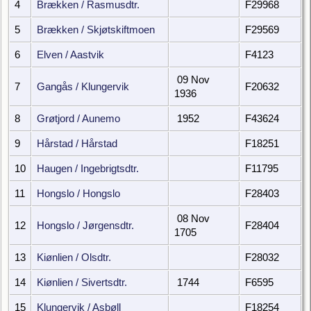
4
Brækken / Rasmusdtr.
F29968
5
Brækken / Skjøtskiftmoen
F29569
6
Elven / Aastvik
F4123
09 Nov
7
Gangås / Klungervik
F20632
1936
8
Grøtjord / Aunemo
1952
F43624
9
Hårstad / Hårstad
F18251
10
Haugen / Ingebrigtsdtr.
F11795
11
Hongslo / Hongslo
F28403
08 Nov
12
Hongslo / Jørgensdtr.
F28404
1705
13
Kiønlien / Olsdtr.
F28032
14
Kiønlien / Sivertsdtr.
1744
F6595
15
Klungervik / Asbøll
F18254