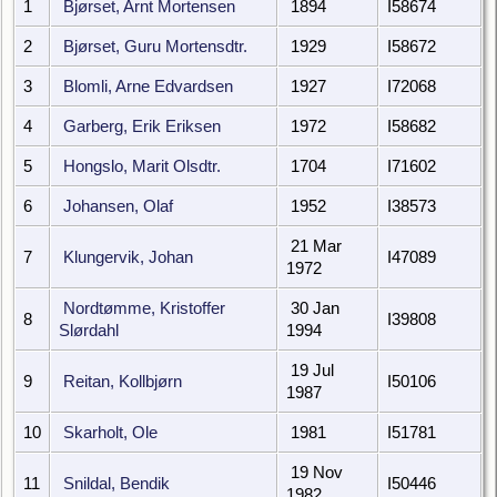
1
Bjørset, Arnt Mortensen
1894
I58674
2
Bjørset, Guru Mortensdtr.
1929
I58672
3
Blomli, Arne Edvardsen
1927
I72068
4
Garberg, Erik Eriksen
1972
I58682
5
Hongslo, Marit Olsdtr.
1704
I71602
6
Johansen, Olaf
1952
I38573
21 Mar
7
Klungervik, Johan
I47089
1972
Nordtømme, Kristoffer
30 Jan
8
I39808
Slørdahl
1994
19 Jul
9
Reitan, Kollbjørn
I50106
1987
10
Skarholt, Ole
1981
I51781
19 Nov
11
Snildal, Bendik
I50446
1982