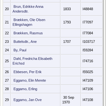
Brun, Edrikke Anna
20
1833
I48848
Andersdtr.
Brækken, Ole Olsen
21
1793
I77097
Ellingshagen
22
Brækken, Rasmus
I77084
23
Buttelsdtr., Ane
1707
I103717
24
By, Paul
I59284
Dahl, Fredricha Elisabeth
25
I74716
Erichsd
26
Ebbesen, Per Erik
I55025
27
Eggamo, Elin Merete
I47109
28
Eggamo, Erling
I47106
30 Sep
29
Eggamo, Jan Ove
I47108
1970