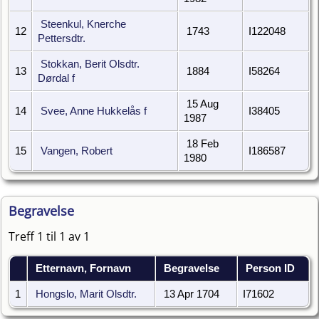
Steenkul, Knerche
12
1743
I122048
Pettersdtr.
Stokkan, Berit Olsdtr.
13
1884
I58264
Dørdal f
15 Aug
14
Svee, Anne Hukkelås f
I38405
1987
18 Feb
15
Vangen, Robert
I186587
1980
Begravelse
Treff 1 til 1 av 1
Etternavn, Fornavn
Begravelse
Person ID
1
Hongslo, Marit Olsdtr.
13 Apr 1704
I71602