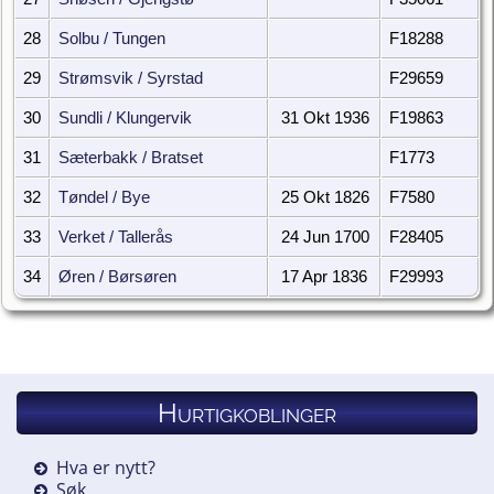
28
Solbu / Tungen
F18288
29
Strømsvik / Syrstad
F29659
30
Sundli / Klungervik
31 Okt 1936
F19863
31
Sæterbakk / Bratset
F1773
32
Tøndel / Bye
25 Okt 1826
F7580
33
Verket / Tallerås
24 Jun 1700
F28405
34
Øren / Børsøren
17 Apr 1836
F29993
Hurtigkoblinger
Hva er nytt?
Søk