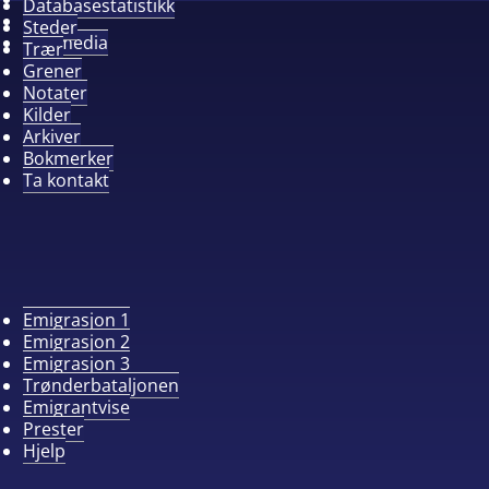
Databasestatistikk
Album
Steder
Alle media
Trær
Grener
Notater
Kilder
Arkiver
Bokmerker
Ta kontakt
Emigrasjon 1
Emigrasjon 2
Emigrasjon 3
Trønderbataljonen
Emigrantvise
Prester
Hjelp