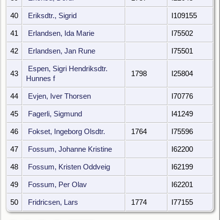
40
Eriksdtr., Sigrid
I109155
41
Erlandsen, Ida Marie
I75502
42
Erlandsen, Jan Rune
I75501
Espen, Sigri Hendriksdtr.
43
1798
I25804
Hunnes f
44
Evjen, Iver Thorsen
I70776
45
Fagerli, Sigmund
I41249
46
Fokset, Ingeborg Olsdtr.
1764
I75596
47
Fossum, Johanne Kristine
I62200
48
Fossum, Kristen Oddveig
I62199
49
Fossum, Per Olav
I62201
50
Fridricsen, Lars
1774
I77155