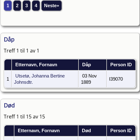
1
2
3
4
Neste»
Dåp
Treff 1 til 1 av 1
Etternavn, Fornavn
Dåp
Person ID
Utsetø, Johanna Bertine
03 Nov
1
I39070
Johnsdtr.
1889
Død
Treff 1 til 15 av 15
Etternavn, Fornavn
Død
Person ID