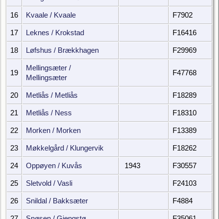
16
Kvaale / Kvaale
F7902
17
Leknes / Krokstad
F16416
18
Løfshus / Brækkhagen
F29969
Mellingsæter /
19
F47768
Mellingsæter
20
Metliås / Metliås
F18289
21
Metliås / Ness
F18310
22
Morken / Morken
F13389
23
Møkkelgård / Klungervik
F18262
24
Oppøyen / Kuvås
1943
F30557
25
Sletvold / Vasli
F24103
26
Snildal / Bakksæter
F4884
27
Snøsen / Gjengstø
F35061