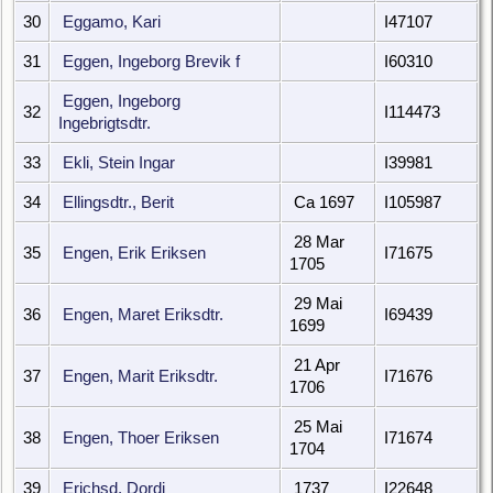
30
Eggamo, Kari
I47107
31
Eggen, Ingeborg Brevik f
I60310
Eggen, Ingeborg
32
I114473
Ingebrigtsdtr.
33
Ekli, Stein Ingar
I39981
34
Ellingsdtr., Berit
Ca 1697
I105987
28 Mar
35
Engen, Erik Eriksen
I71675
1705
29 Mai
36
Engen, Maret Eriksdtr.
I69439
1699
21 Apr
37
Engen, Marit Eriksdtr.
I71676
1706
25 Mai
38
Engen, Thoer Eriksen
I71674
1704
39
Erichsd, Dordi
1737
I22648