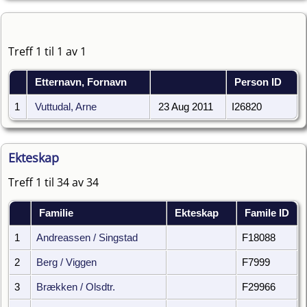
Treff 1 til 1 av 1
Etternavn, Fornavn
Person ID
1
Vuttudal, Arne
23 Aug 2011
I26820
Ekteskap
Treff 1 til 34 av 34
Familie
Ekteskap
Famile ID
1
Andreassen / Singstad
F18088
2
Berg / Viggen
F7999
3
Brækken / Olsdtr.
F29966