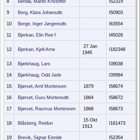
8
Berdal, Martin Kristoffer
I52319
9
Berg, Klara Johansdtr.
I50903
10
Berge, Inger Jørgensdtr.
I63554
11
Bjerkan, Elin Ree f
I45028
27 Jan
12
Bjerkan, Kjell Arne
I182348
1945
13
Bjørkhaug, Lars
I39038
14
Bjørkhaug, Odd Jarle
I39984
15
Bjørset, Arnt Mortensen
1879
I58674
16
Bjørset, Guru Mortensdtr.
1864
I58672
17
Bjørset, Rasmus Mortensen
1868
I58673
15 Okt
18
Blåsberg, Reidun
I161473
1913
19
Brevik, Signar Einride
I52354