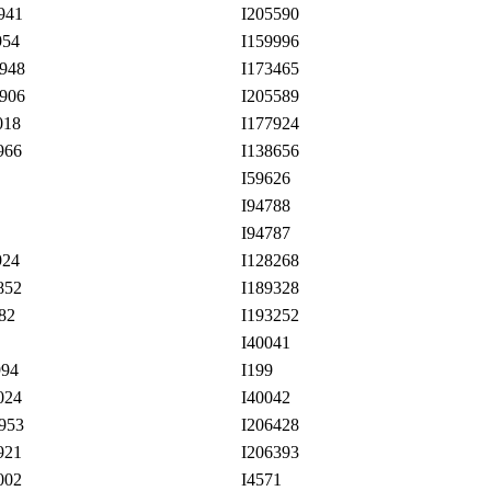
941
I205590
954
I159996
948
I173465
906
I205589
018
I177924
966
I138656
I59626
I94788
I94787
924
I128268
852
I189328
82
I193252
I40041
994
I199
024
I40042
953
I206428
921
I206393
002
I4571