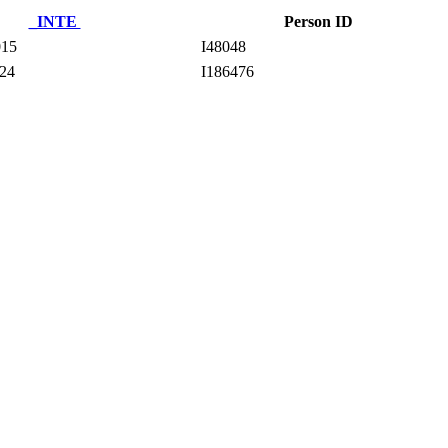
_INTE
Person ID
015
I48048
24
I186476