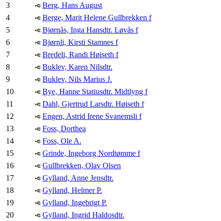
3
Berg, Hans August
4
Berge, Marit Helene Gullbrekken f
5
Bjørnås, Inga Hansdtr. Løvås f
6
Bjørnli, Kirsti Stamnes f
7
Bredeli, Randi Høiseth f
8
Buklev, Karen Nilsdtr.
9
Buklev, Nils Marius J.
10
Bye, Hanne Statiusdtr. Midtlyng f
11
Dahl, Gjertrud Larsdtr. Høiseth f
12
Engen, Astrid Irene Svanemsli f
13
Foss, Dorthea
14
Foss, Ole A.
15
Grinde, Ingeborg Nordtømme f
16
Gullbrekken, Olav Olsen
17
Gylland, Anne Jensdtr.
18
Gylland, Helmer P.
19
Gylland, Ingebrigt P.
20
Gylland, Ingrid Haldosdtr.