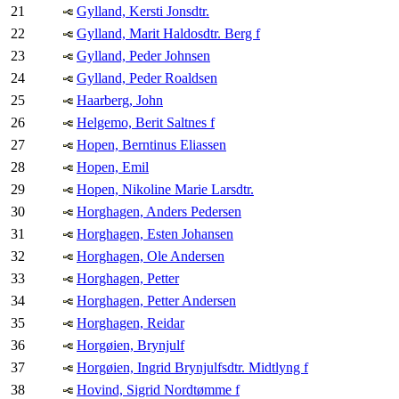
21
Gylland, Kersti Jonsdtr.
22
Gylland, Marit Haldosdtr. Berg f
23
Gylland, Peder Johnsen
24
Gylland, Peder Roaldsen
25
Haarberg, John
26
Helgemo, Berit Saltnes f
27
Hopen, Berntinus Eliassen
28
Hopen, Emil
29
Hopen, Nikoline Marie Larsdtr.
30
Horghagen, Anders Pedersen
31
Horghagen, Esten Johansen
32
Horghagen, Ole Andersen
33
Horghagen, Petter
34
Horghagen, Petter Andersen
35
Horghagen, Reidar
36
Horgøien, Brynjulf
37
Horgøien, Ingrid Brynjulfsdtr. Midtlyng f
38
Hovind, Sigrid Nordtømme f