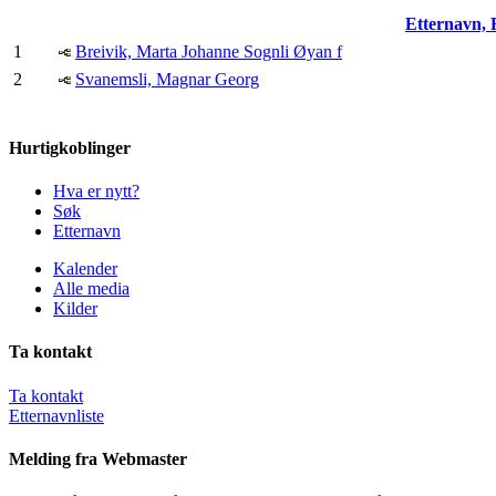
Etternavn,
1
Breivik, Marta Johanne Sognli Øyan f
2
Svanemsli, Magnar Georg
Hurtigkoblinger
Hva er nytt?
Søk
Etternavn
Kalender
Alle media
Kilder
Ta kontakt
Ta kontakt
Etternavnliste
Melding fra Webmaster