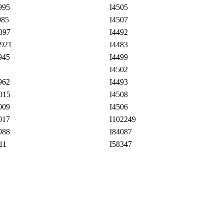
995
I4505
985
I4507
897
I4492
921
I4483
945
I4499
I4502
962
I4493
015
I4508
009
I4506
017
I102249
988
I84087
11
I58347