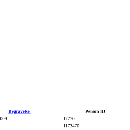
Begravelse
Person ID
009
I7770
I173470