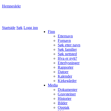
Hemneslekt
Folk med tilknytning til Hemne.
Startside
Søk
Logg inn
Finn
Etternavn
Fornavn
Søk etter navn
Søk familier
Søk nettsted
Hva er nytt?
Etterlysninger
Rapporter
Datoer
Kalender
Kirkegårder
Media
Dokumenter
Gravsteiner
Historier
Bilder
Opptak