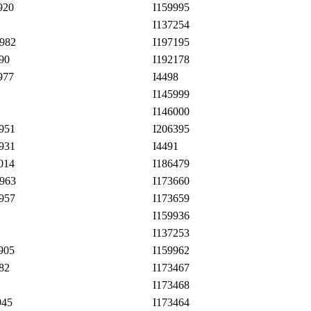
920
I159995
I137254
982
I197195
90
I192178
977
I4498
I145999
I146000
951
I206395
931
I4491
014
I186479
963
I173660
957
I173659
I159936
I137253
905
I159962
82
I173467
I173468
945
I173464