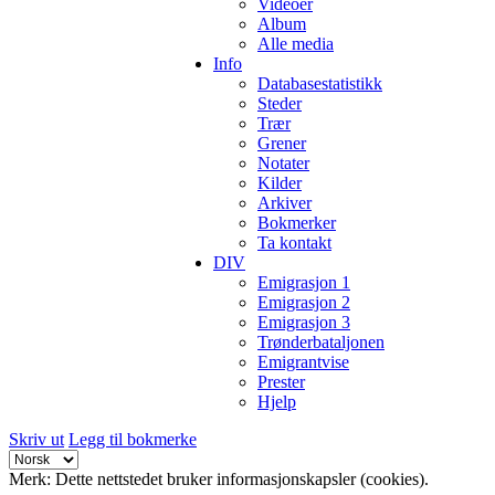
Videoer
Album
Alle media
Info
Databasestatistikk
Steder
Trær
Grener
Notater
Kilder
Arkiver
Bokmerker
Ta kontakt
DIV
Emigrasjon 1
Emigrasjon 2
Emigrasjon 3
Trønderbataljonen
Emigrantvise
Prester
Hjelp
Skriv ut
Legg til bokmerke
Merk: Dette nettstedet bruker informasjonskapsler (cookies).