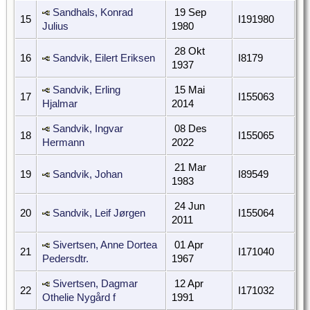
Sandhals, Konrad
19 Sep
15
I191980
Julius
1980
28 Okt
16
Sandvik, Eilert Eriksen
I8179
1937
Sandvik, Erling
15 Mai
17
I155063
Hjalmar
2014
Sandvik, Ingvar
08 Des
18
I155065
Hermann
2022
21 Mar
19
Sandvik, Johan
I89549
1983
24 Jun
20
Sandvik, Leif Jørgen
I155064
2011
Sivertsen, Anne Dortea
01 Apr
21
I171040
Pedersdtr.
1967
Sivertsen, Dagmar
12 Apr
22
I171032
Othelie Nygård f
1991