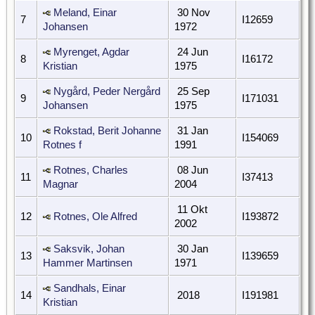
Meland, Einar
30 Nov
7
I12659
Johansen
1972
Myrenget, Agdar
24 Jun
8
I16172
Kristian
1975
Nygård, Peder Nergård
25 Sep
9
I171031
Johansen
1975
Rokstad, Berit Johanne
31 Jan
10
I154069
Rotnes f
1991
Rotnes, Charles
08 Jun
11
I37413
Magnar
2004
11 Okt
12
Rotnes, Ole Alfred
I193872
2002
Saksvik, Johan
30 Jan
13
I139659
Hammer Martinsen
1971
Sandhals, Einar
14
2018
I191981
Kristian