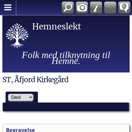
Hemneslekt
Folk med tilknytning til
Hemne.
ST, Åfjord Kirkegård
Begravelse