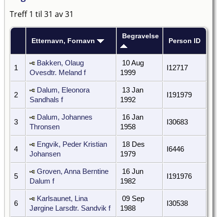
Treff 1 til 31 av 31
Begravelse
Etternavn, Fornavn
Person ID
Bakken, Olaug
10 Aug
1
I12717
Ovesdtr. Meland f
1999
Dalum, Eleonora
13 Jan
2
I191979
Sandhals f
1992
Dalum, Johannes
16 Jan
3
I30683
Thronsen
1958
Engvik, Peder Kristian
18 Des
4
I6446
Johansen
1979
Groven, Anna Berntine
16 Jun
5
I191976
Dalum f
1982
Karlsaunet, Lina
09 Sep
6
I30538
Jørgine Larsdtr. Sandvik f
1988