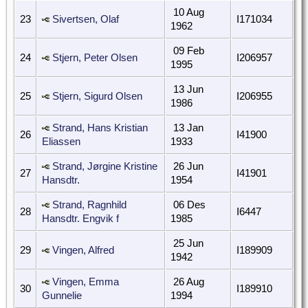
10 Aug
23
Sivertsen, Olaf
I171034
1962
09 Feb
24
Stjern, Peter Olsen
I206957
1995
13 Jun
25
Stjern, Sigurd Olsen
I206955
1986
Strand, Hans Kristian
13 Jan
26
I41900
Eliassen
1933
Strand, Jørgine Kristine
26 Jun
27
I41901
Hansdtr.
1954
Strand, Ragnhild
06 Des
28
I6447
Hansdtr. Engvik f
1985
25 Jun
29
Vingen, Alfred
I189909
1942
Vingen, Emma
26 Aug
30
I189910
Gunnelie
1994