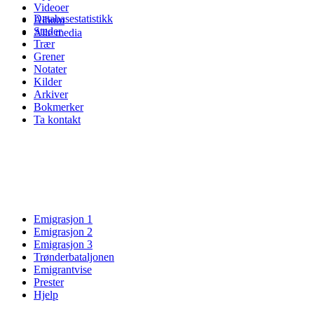
Videoer
Databasestatistikk
Album
Steder
Alle media
Trær
Grener
Notater
Kilder
Arkiver
Bokmerker
Ta kontakt
Emigrasjon 1
Emigrasjon 2
Emigrasjon 3
Trønderbataljonen
Emigrantvise
Prester
Hjelp