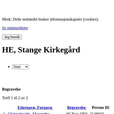
Folk med tilknytning til Hemne.
Merk: Dette nettstedet bruker informasjonskapsler (cookies).
Se retningslinjer
Jeg forstår
HE, Stange Kirkegård
Begravelse
Treff 1 til 2 av 2
Etternavn, Fornavn
Begravelse
Person ID
1
Christofersdtr., Margrethe
06 Nov 1801
I148603