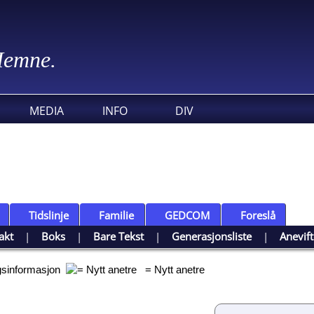
 Hemne.
MEDIA
INFO
DIV
Tidslinje
Familie
GEDCOM
Foreslå
akt
|
Boks
|
Bare Tekst
|
Generasjonsliste
|
Anevif
ggsinformasjon
= Nytt anetre