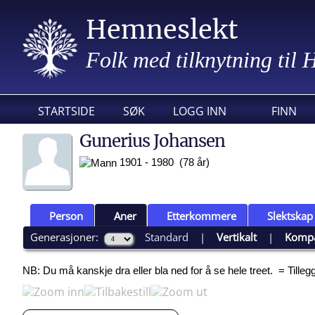
Hemneslekt
Folk med tilknytning til
STARTSIDE
SØK
LOGG INN
FINN
Gunerius Johansen
1901 - 1980 (78 år)
Person
Aner
Etterkommere
Slektskap
Generasjoner:
Standard
|
Vertikalt
|
Komp
NB: Du må kanskje dra eller bla ned for å se hele treet.
= Tille