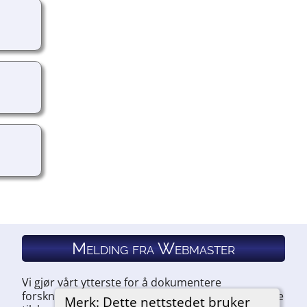
Melding fra Webmaster
Vi gjør vårt ytterste for å dokumentere
forskningen vår. Hvis du har noe du ønsker å legge
Merk: Dette nettstedet bruker