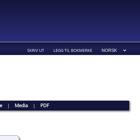
SKRIV UT
LEGG TIL BOKMERKE
te
|
Media
|
PDF