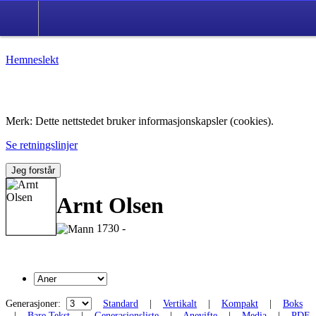
Hemneslekt
Folk med tilknytning til Hemne.
Merk: Dette nettstedet bruker informasjonskapsler (cookies).
Se retningslinjer
Jeg forstår
Arnt Olsen
1730 -
Generasjoner:
Standard
|
Vertikalt
|
Kompakt
|
Boks
|
Bare Tekst
|
Generasjonsliste
|
Anevifte
|
Media
|
PDF