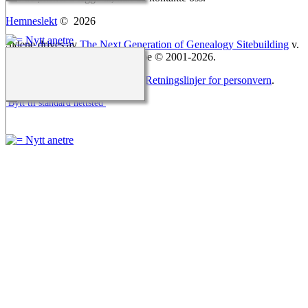
Hemneslekt
©
2026
Sidene drives av
The Next Generation of Genealogy Sitebuilding
v.
15.0.5, skrevet av Darrin Lythgoe © 2001-2026.
Redigert av
Agnar Merkesnes
. |
Retningslinjer for personvern
.
Bytt til standard nettsted