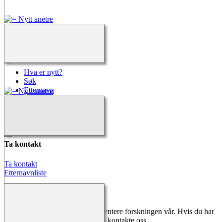
Hurtigkoblinger
Hva er nytt?
Søk
Etternavn
Kalender
Alle media
Kilder
Ta kontakt
Ta kontakt
Etternavnliste
Melding fra Webmaster
Vi gjør vårt ytterste for å dokumentere forskningen vår. Hvis du har
noe du ønsker å legge til, kan du kontakte oss.