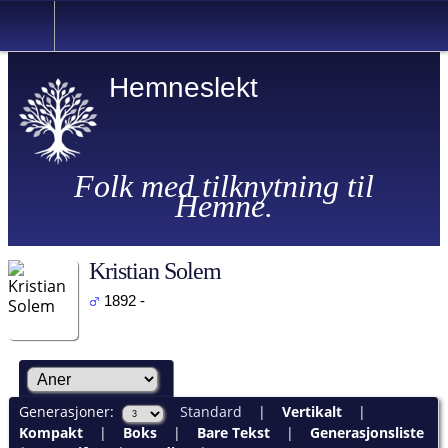
Hemneslekt
Folk med tilknytning til
Hemne.
Kristian Solem
1892 -
Generasjoner:
Standard
|
Vertikalt
|
Kompakt
|
Boks
|
Bare Tekst
|
Generasjonsliste