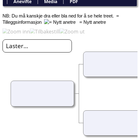
|
Anevifte
|
Media
|
PDF
NB: Du må kanskje dra eller bla ned for å se hele treet.
=
Tilleggsinformasjon
= Nytt anetre
Laster...