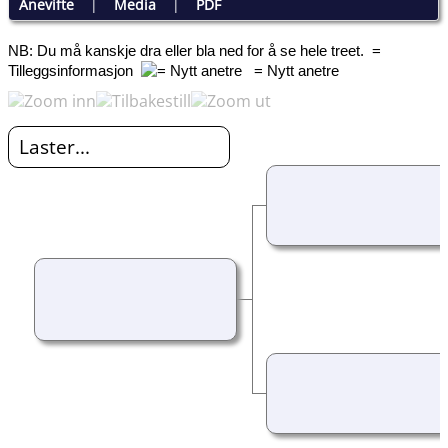
Anevifte
|
Media
|
PDF
NB: Du må kanskje dra eller bla ned for å se hele treet.
=
Tilleggsinformasjon
= Nytt anetre
Laster...