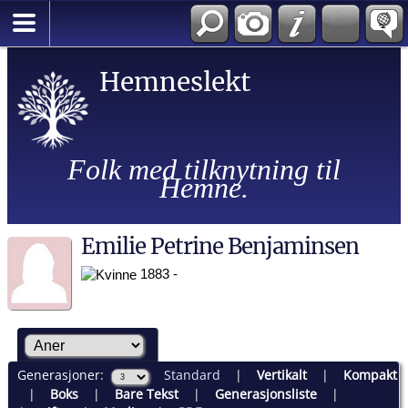
Hemneslekt
Folk med tilknytning til
Hemne.
Emilie Petrine Benjaminsen
1883 -
Generasjoner:
Standard
|
Vertikalt
|
Kompakt
|
Boks
|
Bare Tekst
|
Generasjonsliste
|