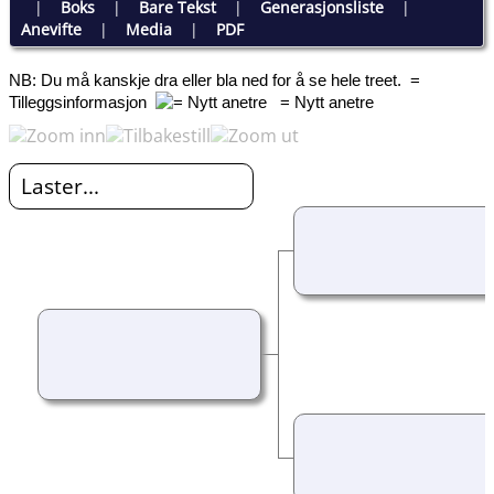
|
Boks
|
Bare Tekst
|
Generasjonsliste
|
Anevifte
|
Media
|
PDF
NB: Du må kanskje dra eller bla ned for å se hele treet.
=
Tilleggsinformasjon
= Nytt anetre
Laster...